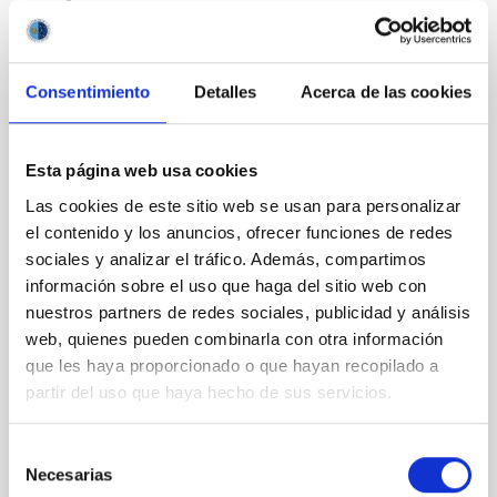
CON ÁRBITRO
Consentimiento
Detalles
Acerca de las cookies
Magnetic Field Alignment with Dense
Cores in the Transition between Cloud and
Core Scales
Esta página web usa cookies
In a magnetically dominated model of star formation,
Las cookies de este sitio web se usan para personalizar
we expect to see alignments between the magnetic
el contenido y los anuncios, ofrecer funciones de redes
field orientation of star-forming dense cores and the
sociales y analizar el tráfico. Además, compartimos
cloud-scale magnetic field. A. Pandhi et al. showed
información sobre el uso que haga del sitio web con
instead, however, that the orientation of cores and
nuestros partners de redes sociales, publicidad y análisis
their angular momentum vectors appear random
web, quienes pueden combinarla con otra información
with respect to the larger-scale magnetic
que les haya proporcionado o que hayan recopilado a
Yin, Sean et al.
partir del uso que haya hecho de sus servicios.
Fecha de publicación:
5
2026
Selección
Necesarias
de
BIBCODE
2026APJ..1003...83Y