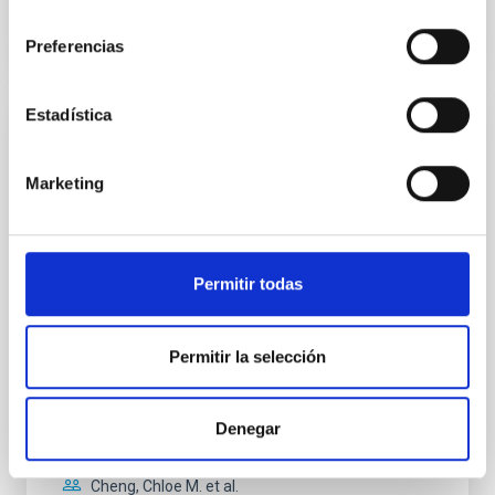
consentimiento
Preferencias
NÚMERO DE CITAS
0
Estadística
CON ÁRBITRO
Clues to inside-out quenching in quiescent
Marketing
galaxies at 1.2 ≲ z ≲ 2.2: Age, Fe-, and
Mg-abundance gradients from JWST-
SUSPENSE
Permitir todas
Spatially resolved stellar populations of massive
quiescent galaxies at cosmic noon provide powerful
insights into star-formation quenching and stellar
Permitir la selección
mass assembly mechanisms. Previous photometric
studies have revealed that the cores of these
galaxies are redder than their outskirts. However,
Denegar
spectroscopy is needed to break the age-metallicity
Cheng, Chloe M. et al.