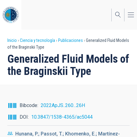
Pasar
al
contenido
principal
Sobrescribir
Inicio
Ciencia y tecnología
Publicaciones
Generalized Fluid Models
of the Braginskii Type
enlaces
Generalized Fluid Models of
de
the Braginskii Type
ayuda
a
la
navegación
Bibcode
2022ApJS..260...26H
DOI
10.3847/1538-4365/ac5044
Hunana, P.; Passot, T.; Khomenko, E.; Martínez-