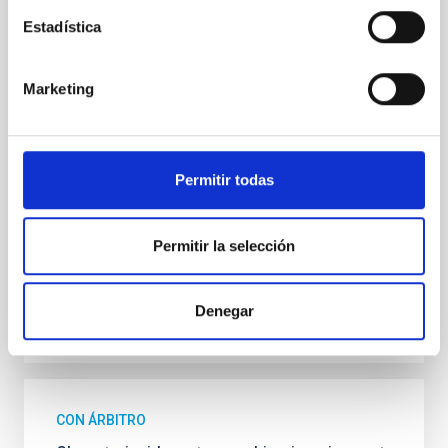
Estadística
In a magnetically dominated model of star formation,
we expect to see alignments between the magnetic
field orientation of star-forming dense cores and the
Marketing
cloud-scale magnetic field. A. Pandhi et al. showed
instead, however, that the orientation of cores and
their angular momentum vectors appear random
with respect to the larger-scale magnetic
Permitir todas
Yin, Sean et al.
Fecha de publicación:
5
2026
Permitir la selección
BIBCODE
2026APJ..1003...83Y
Denegar
NÚMERO DE CITAS
0
CON ÁRBITRO