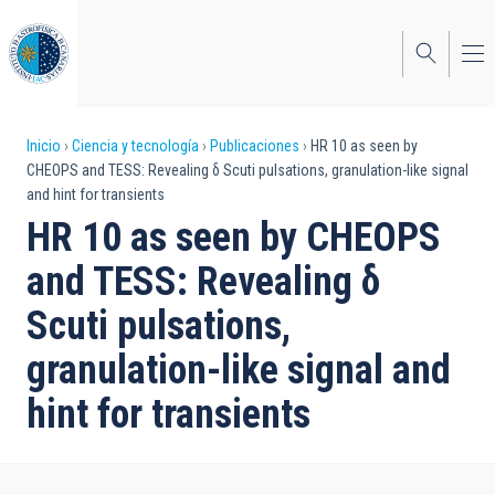
Pasar
al
contenido
principal
Sobrescribir
Inicio
Ciencia y tecnología
Publicaciones
HR 10 as seen by
CHEOPS and TESS: Revealing δ Scuti pulsations, granulation-like signal
enlaces
and hint for transients
de
HR 10 as seen by CHEOPS
ayuda
and TESS: Revealing δ
a
Scuti pulsations,
la
granulation-like signal and
navegación
hint for transients