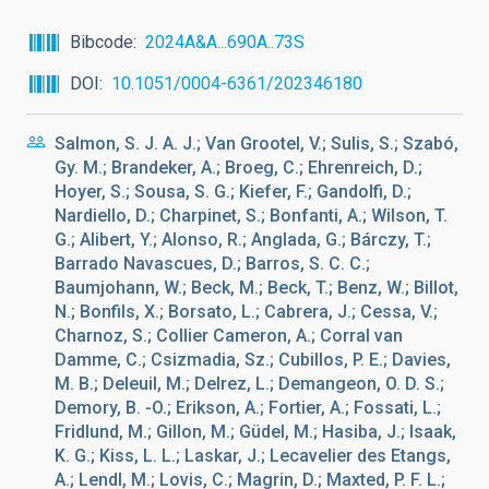
Bibcode
2024A&A...690A..73S
DOI
10.1051/0004-6361/202346180
Salmon, S. J. A. J.; Van Grootel, V.; Sulis, S.; Szabó,
Gy. M.; Brandeker, A.; Broeg, C.; Ehrenreich, D.;
Hoyer, S.; Sousa, S. G.; Kiefer, F.; Gandolfi, D.;
Nardiello, D.; Charpinet, S.; Bonfanti, A.; Wilson, T.
G.; Alibert, Y.; Alonso, R.; Anglada, G.; Bárczy, T.;
Barrado Navascues, D.; Barros, S. C. C.;
Baumjohann, W.; Beck, M.; Beck, T.; Benz, W.; Billot,
N.; Bonfils, X.; Borsato, L.; Cabrera, J.; Cessa, V.;
Charnoz, S.; Collier Cameron, A.; Corral van
Damme, C.; Csizmadia, Sz.; Cubillos, P. E.; Davies,
M. B.; Deleuil, M.; Delrez, L.; Demangeon, O. D. S.;
Demory, B. -O.; Erikson, A.; Fortier, A.; Fossati, L.;
Fridlund, M.; Gillon, M.; Güdel, M.; Hasiba, J.; Isaak,
K. G.; Kiss, L. L.; Laskar, J.; Lecavelier des Etangs,
A.; Lendl, M.; Lovis, C.; Magrin, D.; Maxted, P. F. L.;