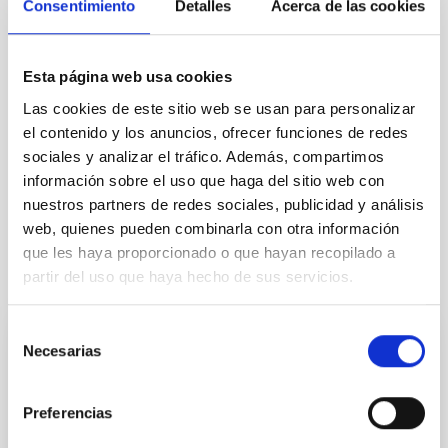
Consentimiento
Detalles
Acerca de las cookies
TIPO
CON ÁRBITRO
Esta página web usa cookies
Las cookies de este sitio web se usan para personalizar
el contenido y los anuncios, ofrecer funciones de redes
Física estelar e interestelar (FEEI)
sociales y analizar el tráfico. Además, compartimos
Sistema Solar y Sistemas Planetarios (SEYSS)
información sobre el uso que haga del sitio web con
Técnicas
Materia circunestelar
nuestros partners de redes sociales, publicidad y análisis
web, quienes pueden combinarla con otra información
que les haya proporcionado o que hayan recopilado a
Te puede interesar
partir del uso que haya hecho de sus servicios.
Selección
Necesarias
CON ÁRBITRO
de
consentimiento
Magnetic Field Alignment with Dense
Cores in the Transition between Cloud and
Preferencias
Core Scales