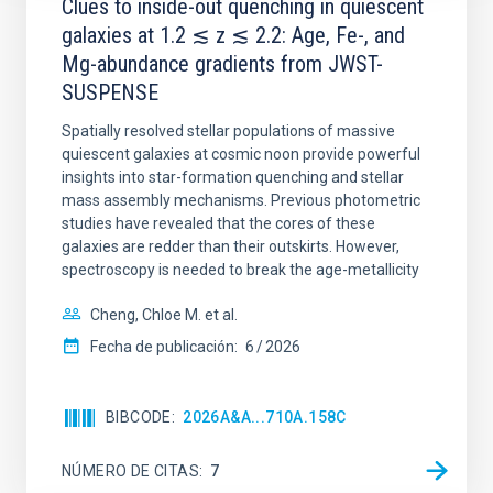
Clues to inside-out quenching in quiescent
galaxies at 1.2 ≲ z ≲ 2.2: Age, Fe-, and
Mg-abundance gradients from JWST-
SUSPENSE
Spatially resolved stellar populations of massive
quiescent galaxies at cosmic noon provide powerful
insights into star-formation quenching and stellar
mass assembly mechanisms. Previous photometric
studies have revealed that the cores of these
galaxies are redder than their outskirts. However,
spectroscopy is needed to break the age-metallicity
Cheng, Chloe M. et al.
Fecha de publicación:
6
2026
BIBCODE
2026A&A...710A.158C
NÚMERO DE CITAS
7