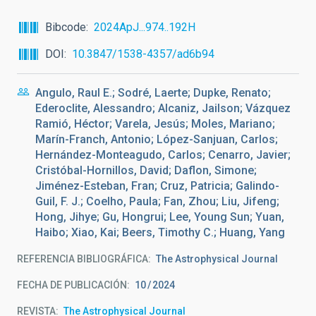
Bibcode
2024ApJ...974..192H
DOI
10.3847/1538-4357/ad6b94
Angulo, Raul E.; Sodré, Laerte; Dupke, Renato;
Ederoclite, Alessandro; Alcaniz, Jailson; Vázquez
Ramió, Héctor; Varela, Jesús; Moles, Mariano;
Marín-Franch, Antonio; López-Sanjuan, Carlos;
Hernández-Monteagudo, Carlos; Cenarro, Javier;
Cristóbal-Hornillos, David; Daflon, Simone;
Jiménez-Esteban, Fran; Cruz, Patricia; Galindo-
Guil, F. J.; Coelho, Paula; Fan, Zhou; Liu, Jifeng;
Hong, Jihye; Gu, Hongrui; Lee, Young Sun; Yuan,
Haibo; Xiao, Kai; Beers, Timothy C.; Huang, Yang
REFERENCIA BIBLIOGRÁFICA
The Astrophysical Journal
FECHA DE PUBLICACIÓN:
10
2024
REVISTA
The Astrophysical Journal