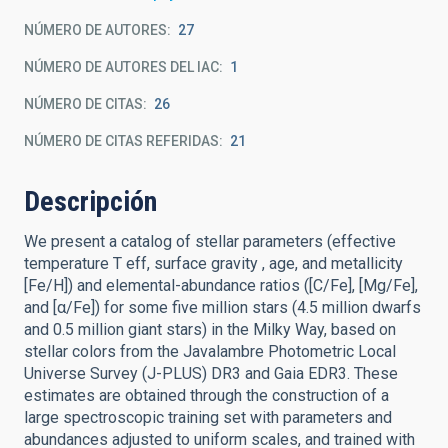
NÚMERO DE AUTORES
27
NÚMERO DE AUTORES DEL IAC
1
NÚMERO DE CITAS
26
NÚMERO DE CITAS REFERIDAS
21
Descripción
We present a catalog of stellar parameters (effective
temperature T eff, surface gravity , age, and metallicity
[Fe/H]) and elemental-abundance ratios ([C/Fe], [Mg/Fe],
and [α/Fe]) for some five million stars (4.5 million dwarfs
and 0.5 million giant stars) in the Milky Way, based on
stellar colors from the Javalambre Photometric Local
Universe Survey (J-PLUS) DR3 and Gaia EDR3. These
estimates are obtained through the construction of a
large spectroscopic training set with parameters and
abundances adjusted to uniform scales, and trained with