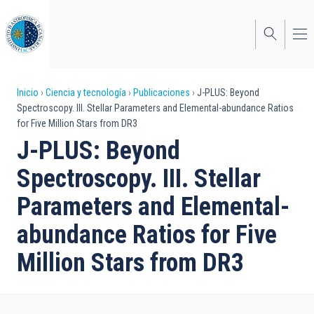
Pasar
al
contenido
principal
Sobrescribir
Inicio
Ciencia y tecnología
Publicaciones
J-PLUS: Beyond
Spectroscopy. III. Stellar Parameters and Elemental-abundance Ratios
enlaces
for Five Million Stars from DR3
de
J-PLUS: Beyond
ayuda
Spectroscopy. III. Stellar
a
Parameters and Elemental-
la
abundance Ratios for Five
navegación
Million Stars from DR3