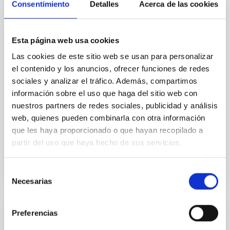
Consentimiento
Detalles
Acerca de las cookies
In a magnetically dominated model of star formation,
we expect to see alignments between the magnetic
field orientation of star-forming dense cores and the
Esta página web usa cookies
cloud-scale magnetic field. A. Pandhi et al. showed
Las cookies de este sitio web se usan para personalizar
instead, however, that the orientation of cores and
el contenido y los anuncios, ofrecer funciones de redes
their angular momentum vectors appear random
with respect to the larger-scale magnetic
sociales y analizar el tráfico. Además, compartimos
información sobre el uso que haga del sitio web con
Yin, Sean et al.
nuestros partners de redes sociales, publicidad y análisis
Fecha de publicación:
5
2026
web, quienes pueden combinarla con otra información
que les haya proporcionado o que hayan recopilado a
partir del uso que haya hecho de sus servicios.
BIBCODE
2026APJ..1003...83Y
Selección
NÚMERO DE CITAS
0
Necesarias
de
consentimiento
Preferencias
CON ÁRBITRO