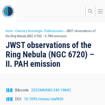
Pasar
al
contenido
principal
Sobrescribir
Inicio
Ciencia y tecnología
Publicaciones
JWST observations of
the Ring Nebula (NGC 6720) – II. PAH emission
enlaces
JWST observations of the
de
Ring Nebula (NGC 6720) –
ayuda
II. PAH emission
a
la
navegación
Bibcode
2025MNRAS.540.1984C
DOI
10.1093/mnras/staf826