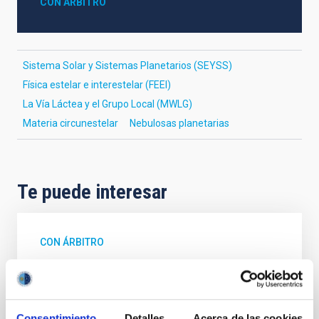
CON ÁRBITRO
Sistema Solar y Sistemas Planetarios (SEYSS)
Física estelar e interestelar (FEEI)
La Vía Láctea y el Grupo Local (MWLG)
Materia circunestelar
Nebulosas planetarias
Te puede interesar
CON ÁRBITRO
Magnetic Field Alignment with Dense
Cores in the Transition between Cloud and
Core Scales
Consentimiento
Detalles
Acerca de las cookies