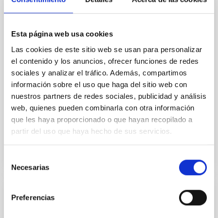
In a magnetically dominated model of star formation,
we expect to see alignments between the magnetic
field orientation of star-forming dense cores and the
Esta página web usa cookies
cloud-scale magnetic field. A. Pandhi et al. showed
instead, however, that the orientation of cores and
Las cookies de este sitio web se usan para personalizar
their angular momentum vectors appear random
el contenido y los anuncios, ofrecer funciones de redes
with respect to the larger-scale magnetic
sociales y analizar el tráfico. Además, compartimos
información sobre el uso que haga del sitio web con
Yin, Sean et al.
nuestros partners de redes sociales, publicidad y análisis
Fecha de publicación:
5
2026
web, quienes pueden combinarla con otra información
que les haya proporcionado o que hayan recopilado a
partir del uso que haya hecho de sus servicios.
BIBCODE
2026APJ..1003...83Y
NÚMERO DE CITAS
0
Selección
Necesarias
de
consentimiento
Preferencias
CON ÁRBITRO
Clues to inside-out quenching in quiescent