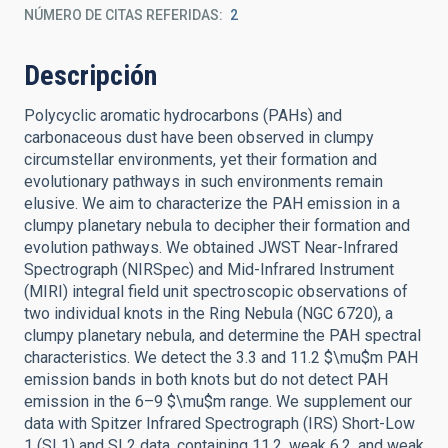
NÚMERO DE CITAS REFERIDAS
2
Descripción
Polycyclic aromatic hydrocarbons (PAHs) and
carbonaceous dust have been observed in clumpy
circumstellar environments, yet their formation and
evolutionary pathways in such environments remain
elusive. We aim to characterize the PAH emission in a
clumpy planetary nebula to decipher their formation and
evolution pathways. We obtained JWST Near-Infrared
Spectrograph (NIRSpec) and Mid-Infrared Instrument
(MIRI) integral field unit spectroscopic observations of
two individual knots in the Ring Nebula (NGC 6720), a
clumpy planetary nebula, and determine the PAH spectral
characteristics. We detect the 3.3 and 11.2 $\mu$m PAH
emission bands in both knots but do not detect PAH
emission in the 6–9 $\mu$m range. We supplement our
data with Spitzer Infrared Spectrograph (IRS) Short-Low
1 (SL1) and SL2 data, containing 11.2, weak 6.2, and weak