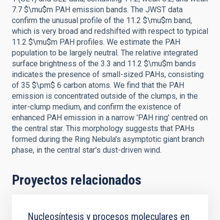
7.7 $\mu$m PAH emission bands. The JWST data
confirm the unusual profile of the 11.2 $\mu$m band,
which is very broad and redshifted with respect to typical
11.2 $\mu$m PAH profiles. We estimate the PAH
population to be largely neutral. The relative integrated
surface brightness of the 3.3 and 11.2 $\mu$m bands
indicates the presence of small-sized PAHs, consisting
of 35 $\pm$ 6 carbon atoms. We find that the PAH
emission is concentrated outside of the clumps, in the
inter-clump medium, and confirm the existence of
enhanced PAH emission in a narrow 'PAH ring' centred on
the central star. This morphology suggests that PAHs
formed during the Ring Nebula's asymptotic giant branch
phase, in the central star's dust-driven wind.
Proyectos relacionados
Nucleosíntesis y procesos moleculares en