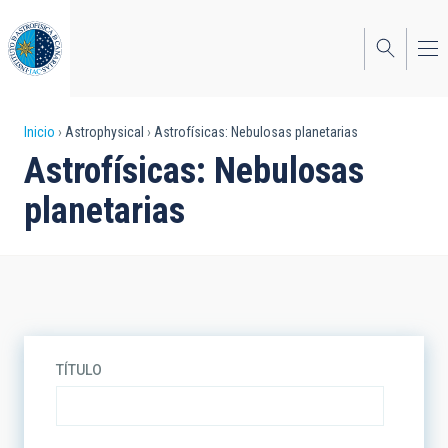
Pasar
al
contenido
principal
Sobrescribir
Inicio
Astrophysical
Astrofísicas: Nebulosas planetarias
Astrofísicas: Nebulosas
enlaces
planetarias
de
ayuda
a
la
navegación
TÍTULO