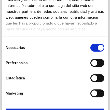
Magellanic Cloud Planetary Nebulae. I. The
información sobre el uso que haga del sitio web con
Small Magellanic Cloud
nuestros partners de redes sociales, publicidad y análisis
web, quienes pueden combinarla con otra información
We present an analysis of elemental abundances of
que les haya proporcionado o que hayan recopilado a
He, N, O, Ne, S, and Ar in Magellanic Cloud planetary
partir del uso que haya hecho de sus servicios.
nebulae (PNe) and focus initially on 14 PNe in the
Small...
Selección
Necesarias
de
consentimiento
Preferencias
Estadística
PUBLICACIÓN
A detailed look at chemical abundances in
the Magellanic Clouds
Marketing
We determine elemental abundances of He, N, O, Ne,
S, and Ar in Magellanic Cloud planetary nebulae