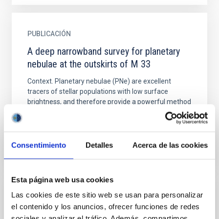
PUBLICACIÓN
A deep narrowband survey for planetary
nebulae at the outskirts of M 33
Context. Planetary nebulae (PNe) are excellent
tracers of stellar populations with low surface
brightness, and therefore provide a powerful method
to detect and...
Consentimiento
Detalles
Acerca de las cookies
Esta página web usa cookies
Las cookies de este sitio web se usan para personalizar
PUBLICACIÓN
el contenido y los anuncios, ofrecer funciones de redes
A Detailed look at Chemical Abundances in
sociales y analizar el tráfico. Además, compartimos