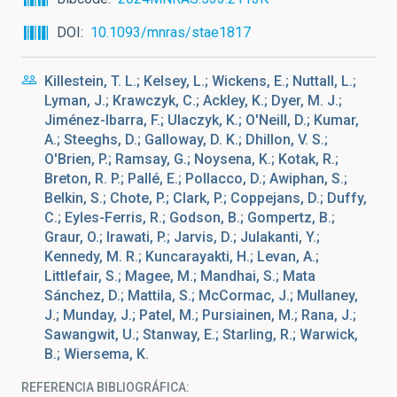
DOI
10.1093/mnras/stae1817
Killestein, T. L.; Kelsey, L.; Wickens, E.; Nuttall, L.;
Lyman, J.; Krawczyk, C.; Ackley, K.; Dyer, M. J.;
Jiménez-Ibarra, F.; Ulaczyk, K.; O'Neill, D.; Kumar,
A.; Steeghs, D.; Galloway, D. K.; Dhillon, V. S.;
O'Brien, P.; Ramsay, G.; Noysena, K.; Kotak, R.;
Breton, R. P.; Pallé, E.; Pollacco, D.; Awiphan, S.;
Belkin, S.; Chote, P.; Clark, P.; Coppejans, D.; Duffy,
C.; Eyles-Ferris, R.; Godson, B.; Gompertz, B.;
Graur, O.; Irawati, P.; Jarvis, D.; Julakanti, Y.;
Kennedy, M. R.; Kuncarayakti, H.; Levan, A.;
Littlefair, S.; Magee, M.; Mandhai, S.; Mata
Sánchez, D.; Mattila, S.; McCormac, J.; Mullaney,
J.; Munday, J.; Patel, M.; Pursiainen, M.; Rana, J.;
Sawangwit, U.; Stanway, E.; Starling, R.; Warwick,
B.; Wiersema, K.
REFERENCIA BIBLIOGRÁFICA