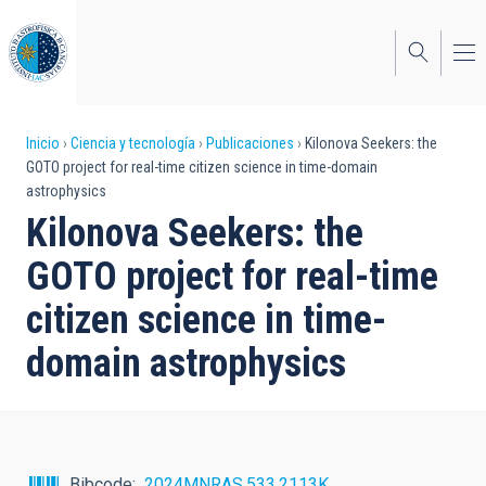
Pasar
al
contenido
principal
Sobrescribir
Inicio
Ciencia y tecnología
Publicaciones
Kilonova Seekers: the
GOTO project for real-time citizen science in time-domain
enlaces
astrophysics
de
Kilonova Seekers: the
ayuda
GOTO project for real-time
a
citizen science in time-
la
domain astrophysics
navegación
Bibcode
2024MNRAS.533.2113K