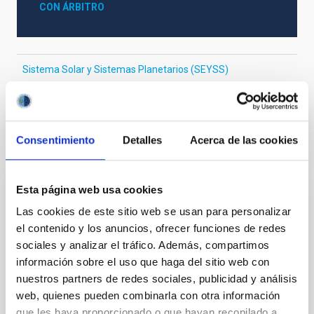
CON ÁRBITRO
Sistema Solar y Sistemas Planetarios (SEYSS)
Física estelar e interestelar (FEEI)
Consentimiento
Detalles
Acerca de las cookies
Te puede interesar
Esta página web usa cookies
CON ÁRBITRO
Las cookies de este sitio web se usan para personalizar
Magnetic Field Alignment with Dense
el contenido y los anuncios, ofrecer funciones de redes
Cores in the Transition between Cloud and
sociales y analizar el tráfico. Además, compartimos
información sobre el uso que haga del sitio web con
Core Scales
nuestros partners de redes sociales, publicidad y análisis
In a magnetically dominated model of star formation,
web, quienes pueden combinarla con otra información
we expect to see alignments between the magnetic
que les haya proporcionado o que hayan recopilado a