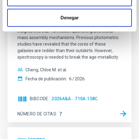
SUSPENSE
Denegar
Spatially resolved stellar populations of massive
quiescent galaxies at cosmic noon provide powerful
insights into star-formation quenching and stellar
mass assembly mechanisms. Previous photometric
studies have revealed that the cores of these
galaxies are redder than their outskirts. However,
spectroscopy is needed to break the age-metallicity
Cheng, Chloe M. et al.
Fecha de publicación:
6
2026
BIBCODE
2026A&A...710A.158C
NÚMERO DE CITAS
7