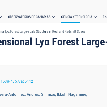
OBSERVATORIOS DE CANARIAS
CIENCIA Y TECNOLOGÍA
EN
ción
al Lyα Forest Large-scale Structure in Real and Redshift Space
l
nsional Lyα Forest Large-
/1538-4357/ac5112
uera-Antolínez, Andrés; Shimizu, Ikkoh; Nagamine,