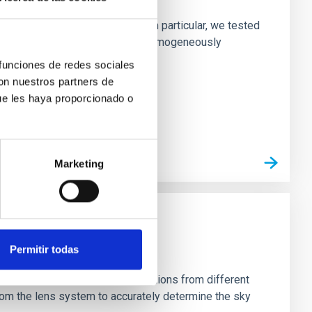
ofiles of simulated galaxies. In particular, we tested
rk matter profiles. Methods. We homogeneously
 funciones de redes sociales
con nuestros partners de
ue les haya proporcionado o
Marketing
Permitir todas
stein Cross, including observations from different
rom the lens system to accurately determine the sky