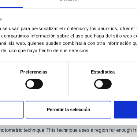
r formation histories (SFHs) and the inner dark matter density pr
star formation influence the formation of cored versus cuspy da
s
b se usan para personalizar el contenido y los anuncios, ofrecer
s, compartimos información sobre el uso que haga del sitio web 
 análisis web, quienes pueden combinarla con otra información q
r del uso que haya hecho de sus servicios.
ITAS
1
Preferencias
Estadística
itoring of the Einstein Cross
Permitir la selección
ply-imaged gravitationally lensed quasar QSO 2237+0305, the Ein
otometric technique. This technique uses a region far enough f