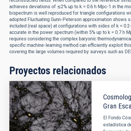
reconstructed fields. When compared to the reference simul
achieves deviations of ≲2% up to k = 0.6 h Mpc-1 in the mo
bispectrum is well reproduced for triangle configurations wi
adopted Fluctuating Gunn-Peterson approximation shows sig
included (real space) at configurations with sides of k = 0.2
accurate in the power spectrum (within 5% up to k = 0.7 h M
requires considering the complex baryonic thermodynamical l
specific machine-learning method can efficiently exploit th
covering the large volumes required by surveys such as D
Proyectos relacionados
Cosmologí
Gran Esca
El Fondo Cós
estadística d