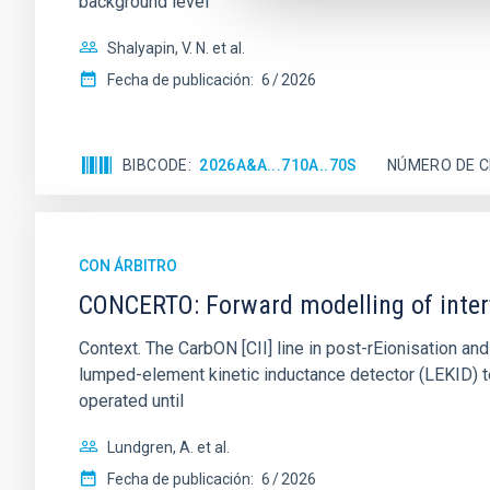
background level
Shalyapin, V. N. et al.
Fecha de publicación:
6
2026
BIBCODE
2026A&A...710A..70S
NÚMERO DE C
CON ÁRBITRO
CONCERTO: Forward modelling of inter
Context. The CarbON [CII] line in post-rEionisation
lumped-element kinetic inductance detector (LEKID) t
operated until
Lundgren, A. et al.
Fecha de publicación:
6
2026