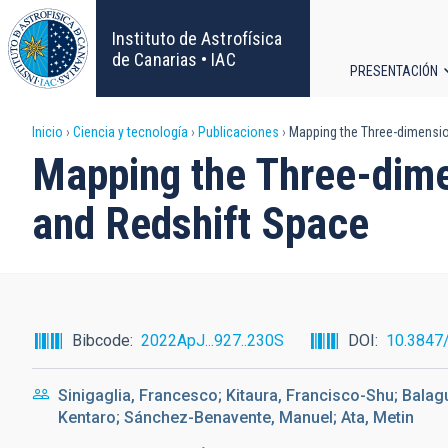
Pasar
al
Instituto de Astrofísica
contenido
de Canarias • IAC
PRESENTACIÓN
principal
Navega
Sobrescribir
Inicio
Ciencia y tecnología
Publicaciones
Mapping the Three-dimension
principa
Mapping the Three-dime
enlaces
and Redshift Space
de
ayuda
a
Bibcode
2022ApJ...927..230S
DOI
10.3847
la
Sinigaglia, Francesco; Kitaura, Francisco-Shu; Balag
navegación
Kentaro; Sánchez-Benavente, Manuel; Ata, Metin