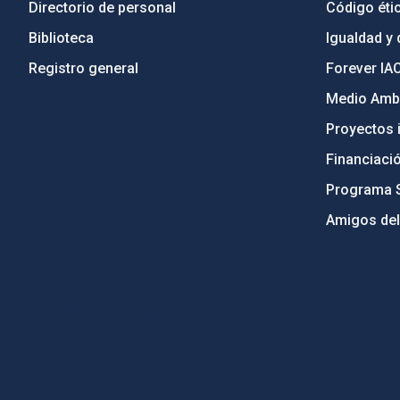
Directorio de personal
Código étic
Biblioteca
Igualdad y 
Registro general
Forever IA
Medio Ambi
Proyectos i
Financiaci
Programa 
Amigos del
PostFooter > Newsletter link