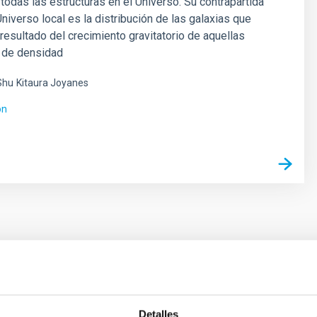
todas las estructuras en el Universo. Su contrapartida
Universo local es la distribución de las galaxias que
esultado del crecimiento gravitatorio de aquellas
s de densidad
Shu
Kitaura Joyanes
ón
 on the inner dark matter density slopes of ga
Detalles