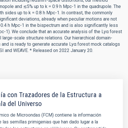
ation including redshift-space distortions, our method
nopole and ≲5% up to k = 0.9 h Mpc-1 in the quadrupole. The
th sides up to k = 0.8 h Mpc-1. In contrast, the commonly
nificant deviations, already when peculiar motions are not
-0.4 h Mpc-1 in the bispectrum and is also significantly less
pc-1). We conclude that an accurate analysis of the Lyα forest
arge-scale structure relations. Our hierarchical domain-
is and is ready to generate accurate Lyα forest mock catalogs
ESI and WEAVE. * Released on 2022 January 20.
a con Trazadores de la Estructura a
la del Universo
mico de Microondas (FCM) contiene la información
e las semillas primigenias que han dado lugar a la