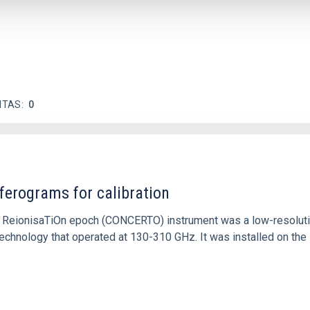
ITAS
0
ferograms for calibration
 and ReionisaTiOn epoch (CONCERTO) instrument was a low-resolu
echnology that operated at 130-310 GHz. It was installed on the