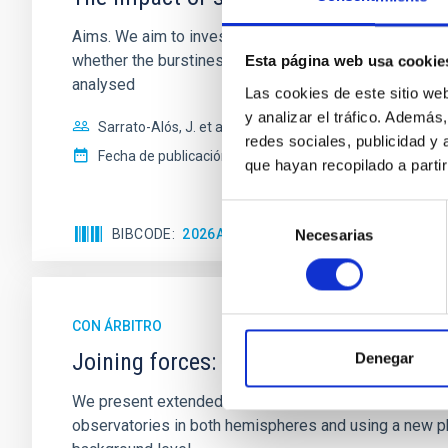
Aims. We aim to investigate the connection between sta
whether the burstiness and temporal distribution of 
Esta página web usa cookie
analysed
Las cookies de este sitio we
y analizar el tráfico. Ademá
Sarrato-Alós, J. et al.
redes sociales, publicidad y
Fecha de publicación:
6
2026
que hayan recopilado a parti
Selección
BIBCODE
2026A&A...710A..95S
NÚMERO DE C
Necesarias
de
consentimiento
CON ÁRBITRO
Joining forces: 30 years of optical mon
Denegar
We present extended optical monitoring of the quadru
observatories in both hemispheres and using a new ph