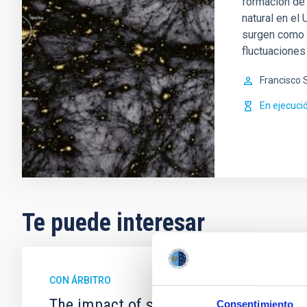
formación de 
natural en el 
surgen como r
fluctuacione
Francisco 
En ejecuci
Te puede interesar
CON ÁRBITRO
The impact of star formation histories
Consentimiento