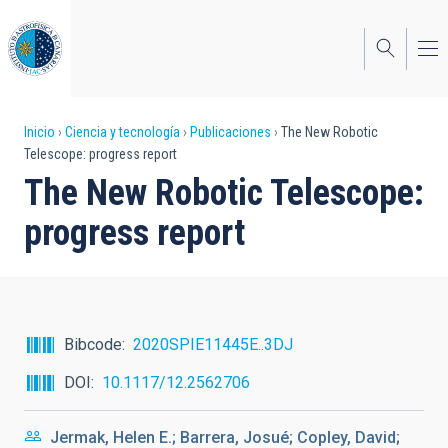
Pasar
al
contenido
principal
Sobrescribir
Inicio
Ciencia y tecnología
Publicaciones
The New Robotic
Telescope: progress report
enlaces
The New Robotic Telescope:
de
progress report
ayuda
a
la
navegación
Bibcode
2020SPIE11445E..3DJ
DOI
10.1117/12.2562706
Jermak, Helen E.; Barrera, Josué; Copley, David;