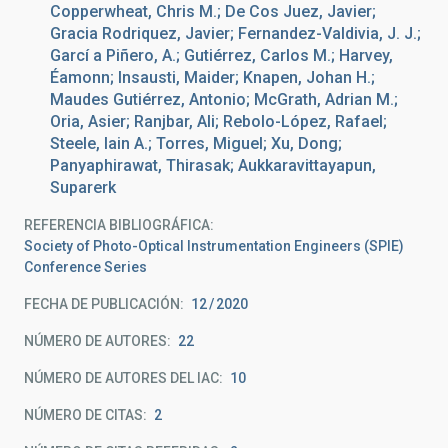
Copperwheat, Chris M.; De Cos Juez, Javier;
Gracia Rodriquez, Javier; Fernandez-Valdivia, J. J.;
Garcí a Piñero, A.; Gutiérrez, Carlos M.; Harvey,
Éamonn; Insausti, Maider; Knapen, Johan H.;
Maudes Gutiérrez, Antonio; McGrath, Adrian M.;
Oria, Asier; Ranjbar, Ali; Rebolo-López, Rafael;
Steele, Iain A.; Torres, Miguel; Xu, Dong;
Panyaphirawat, Thirasak; Aukkaravittayapun,
Suparerk
REFERENCIA BIBLIOGRÁFICA
Society of Photo-Optical Instrumentation Engineers (SPIE)
Conference Series
FECHA DE PUBLICACIÓN:
12
2020
NÚMERO DE AUTORES
22
NÚMERO DE AUTORES DEL IAC
10
NÚMERO DE CITAS
2