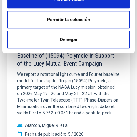
NÚMERO DE CITAS
0
Permitir la selección
SIN ÁRBITRO
Denegar
Rotational Light Curve and Photometric
Baseline of (15094) Polymele in Support
of the Lucy Mutual Event Campaign
We report a rotational light curve and Fourier baseline
model for the Jupiter Trojan (15094) Polymele, a
primary target of the NASA Lucy mission, obtained
on 2026 May 19─20 and May 21─22 UT with the
Two-meter Twin Telescope (TTT). Phase-Dispersion
Minimization over the combined two-night dataset
yields P rot = 5.762 ± 0.051 hr and a peak-to-peak
Alarcon, Miguel R. et al.
Fecha de publicación:
5
2026