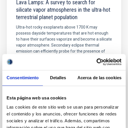
Lava Lamps: A survey to search for
silicate vapor atmospheres in the ultra-hot
terrestrial planet population
Ultra-hot rocky exoplanets above 1700 K may
possess dayside temperatures that are hot enough
to have their surfaces vaporize and become a silicate
vapor atmosphere. Secondary eclipse thermal
emission can efficiently probe for the presence of
these atmospheres on a rocky planet. We observed
single JWST MIRI/LRS secondary eclipses for 10
ultra-hot
Consentimiento
Detalles
Acerca de las cookies
Smith, Cole et al.
Fecha de publicación:
6
2026
Esta página web usa cookies
Las cookies de este sitio web se usan para personalizar
BIBCODE
2026ASTCS..1160088S
el contenido y los anuncios, ofrecer funciones de redes
sociales y analizar el tráfico. Además, compartimos
NÚMERO DE CITAS
0
información sobre el uso que haga del sitio web con