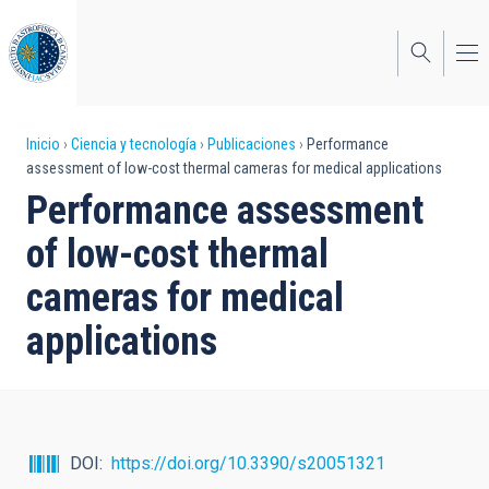
Pasar
al
contenido
principal
Sobrescribir
Inicio
Ciencia y tecnología
Publicaciones
Performance
assessment of low-cost thermal cameras for medical applications
enlaces
Performance assessment
de
of low-cost thermal
ayuda
cameras for medical
a
applications
la
navegación
DOI
https://doi.org/10.3390/s20051321