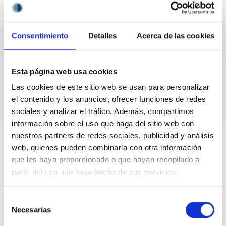
ACCESO A LA BASE DE DATOS LOCAL
BUSCAMOS VOLUNTARIOS
Consentimiento
Detalles
Acerca de las cookies
Esta página web usa cookies
Tecnología médica
Las cookies de este sitio web se usan para personalizar
el contenido y los anuncios, ofrecer funciones de redes
sociales y analizar el tráfico. Además, compartimos
información sobre el uso que haga del sitio web con
nuestros partners de redes sociales, publicidad y análisis
web, quienes pueden combinarla con otra información
que les haya proporcionado o que hayan recopilado a
partir del uso que haya hecho de sus servicios.
Selección
Necesarias
de
consentimiento