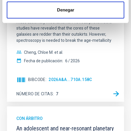
Spatially resolved stellar populations of massive
Denegar
quiescent galaxies at cosmic noon provide powerful
insights into star-formation quenching and stellar
mass assembly mechanisms. Previous photometric
studies have revealed that the cores of these
galaxies are redder than their outskirts. However,
spectroscopy is needed to break the age-metallicity
Cheng, Chloe M. et al.
Fecha de publicación:
6
2026
BIBCODE
2026A&A...710A.158C
NÚMERO DE CITAS
7
CON ÁRBITRO
An adolescent and near-resonant planetary