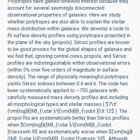
Polytropes have gained renewed interest because they
account for several seemingly disconnected
observational properties of galaxies. Here we study
whether polytropes are also able to explain the stellar
mass distribution within galaxies. We develop a code to
fit surface density profiles using polytropes projected in
the plane of the sky (propols). Sérsic profiles are known
to be good proxies for the global shapes of galaxies and
we find that, ignoring central cores, propols, and Sérsic
profiles are indistinguishable within observational errors
(within 5% over five orders of magnitude in surface
density). The range of physically meaningful polytropes
yields Sérsic indexes between 0.4 and 6. The code has
been systematically applied to ~750 galaxies with
carefully measured mass density profiles and including
all morphological types and stellar masses ( $7\lt
{\rm{log}}[{M}_{\star }/{{\rm{M}}}_{\odot }]\lt 12$ ). The
propol fits are systematically better than Sérsic profiles
when ${\rm{log}}({M}_{\star }/{{\rm{M}}}_{\odot
})\lesssim 9$ and systematically worse when ${\rm{log}}
({M}_{\star }/{{\rm{M}}}_{\odot })\gtrsim 10$ . Although