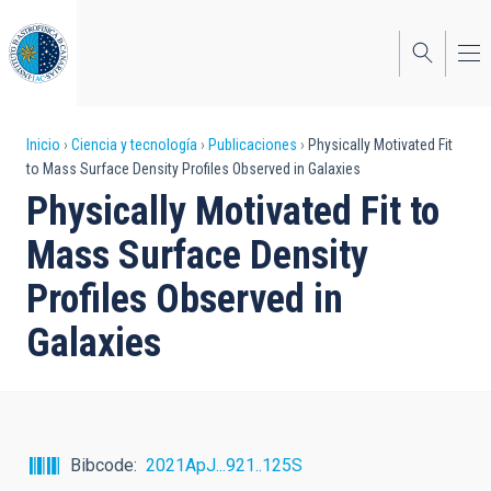
Pasar
al
contenido
principal
Sobrescribir
Inicio
Ciencia y tecnología
Publicaciones
Physically Motivated Fit
to Mass Surface Density Profiles Observed in Galaxies
enlaces
Physically Motivated Fit to
de
Mass Surface Density
ayuda
Profiles Observed in
a
Galaxies
la
navegación
Bibcode
2021ApJ...921..125S