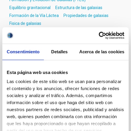
Equilibrio gravitacional
Estructura de las galaxias
Formación de la Vía Láctea
Propiedades de galaxias
Fisica de galaxias
Te puede interesar
Consentimiento
Detalles
Acerca de las cookies
Esta página web usa cookies
CON ÁRBITRO
Magnetic Field Alignment with Dense
Las cookies de este sitio web se usan para personalizar
el contenido y los anuncios, ofrecer funciones de redes
Cores in the Transition between Cloud and
sociales y analizar el tráfico. Además, compartimos
Core Scales
información sobre el uso que haga del sitio web con
In a magnetically dominated model of star formation,
nuestros partners de redes sociales, publicidad y análisis
we expect to see alignments between the magnetic
web, quienes pueden combinarla con otra información
field orientation of star-forming dense cores and the
que les haya proporcionado o que hayan recopilado a
cloud-scale magnetic field. A. Pandhi et al. showed
partir del uso que haya hecho de sus servicios.