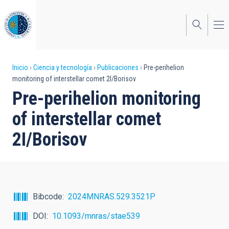
Pasar
al
contenido
principal
Sobrescribir
Inicio
Ciencia y tecnología
Publicaciones
Pre-perihelion
monitoring of interstellar comet 2I/Borisov
enlaces
Pre-perihelion monitoring
de
of interstellar comet
ayuda
2I/Borisov
a
la
navegación
Bibcode
2024MNRAS.529.3521P
DOI
10.1093/mnras/stae539