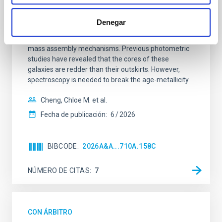
SUSPENSE
Spatially resolved stellar populations of massive
Denegar
quiescent galaxies at cosmic noon provide powerful
insights into star-formation quenching and stellar
mass assembly mechanisms. Previous photometric
studies have revealed that the cores of these
galaxies are redder than their outskirts. However,
spectroscopy is needed to break the age-metallicity
Cheng, Chloe M. et al.
Fecha de publicación:
6
2026
BIBCODE
2026A&A...710A.158C
NÚMERO DE CITAS
7
CON ÁRBITRO