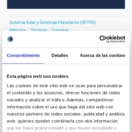
Sistema Solar y Sistemas Planetarios (SEYSS)
Métodos
Técnicas
Cometas
Consentimiento
Detalles
Acerca de las cookies
Te puede interesar
Esta página web usa cookies
CON ÁRBITRO
Las cookies de este sitio web se usan para personalizar
Magnetic Field Alignment with Dense
el contenido y los anuncios, ofrecer funciones de redes
Cores in the Transition between Cloud and
sociales y analizar el tráfico. Además, compartimos
Core Scales
información sobre el uso que haga del sitio web con
nuestros partners de redes sociales, publicidad y análisis
In a magnetically dominated model of star formation,
web, quienes pueden combinarla con otra información
we expect to see alignments between the magnetic
field orientation of star-forming dense cores and the
que les haya proporcionado o que hayan recopilado a