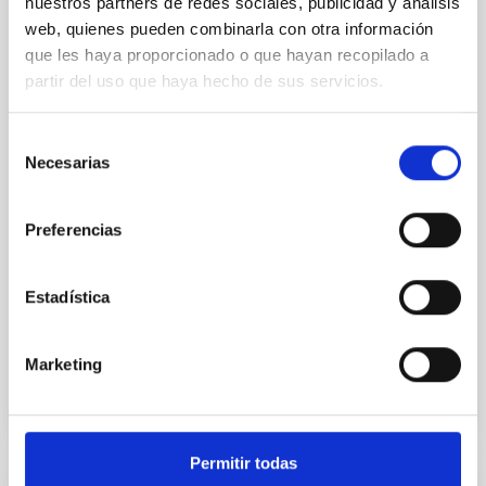
nuestros partners de redes sociales, publicidad y análisis
Cores in the Transition between Cloud and
web, quienes pueden combinarla con otra información
Core Scales
que les haya proporcionado o que hayan recopilado a
In a magnetically dominated model of star formation,
partir del uso que haya hecho de sus servicios.
we expect to see alignments between the magnetic
field orientation of star-forming dense cores and the
Selección
cloud-scale magnetic field. A. Pandhi et al. showed
Necesarias
de
instead, however, that the orientation of cores and
consentimiento
their angular momentum vectors appear random
with respect to the larger-scale magnetic
Preferencias
Yin, Sean et al.
Fecha de publicación:
5
2026
Estadística
BIBCODE
2026APJ..1003...83Y
Marketing
NÚMERO DE CITAS
0
Permitir todas