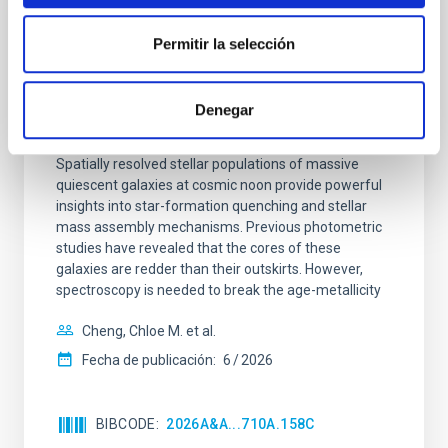
CON ÁRBITRO
Permitir la selección
Clues to inside-out quenching in quiescent
galaxies at 1.2 ≲ z ≲ 2.2: Age, Fe-, and
Mg-abundance gradients from JWST-
Denegar
SUSPENSE
Spatially resolved stellar populations of massive
quiescent galaxies at cosmic noon provide powerful
insights into star-formation quenching and stellar
mass assembly mechanisms. Previous photometric
studies have revealed that the cores of these
galaxies are redder than their outskirts. However,
spectroscopy is needed to break the age-metallicity
Cheng, Chloe M. et al.
Fecha de publicación:
6
2026
BIBCODE
2026A&A...710A.158C