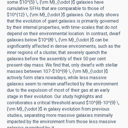
some $10^{5} \, {\rm M}_{\odot }$ galaxies have
cumulative SFHs that are comparable to those of
$10^{12} \, {\rm M}_{\odot }$ galaxies. Our study shows
that the evolution of giant galaxies is primarily governed
by their internal properties, with time-scales that do not
depend on their environmental location. In contrast, dwarf
galaxies below $10^{8} \, {\rm M}_{\odot }$ can be
significantly affected in dense environments, such as the
inner regions of a cluster, that severely quench the
galaxies before the assembly of their 50 per cent
present-day mass. We find that, only dwarfs with stellar
masses between 107-$10^{9} \, {\rm M}_{\odot }$
actively form stars nowadays, while less massive
galaxies seem to remain unaffected by the environment
due to the expulsion of most of their gas at an early
stage in their evolution. Our study highlights and
corroborates a critical threshold around $10^{8}-10^{9} \,
{\rm M}_{\odot }$ in galaxy evolution from previous
studies, separating more massive galaxies minimally
impacted by the environment from those less massive
galaxies quenched by it.