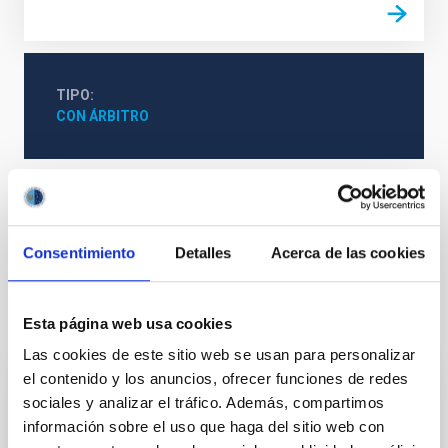
TIPO
CON ÁRBITRO
Formación y Evolución de Galaxias (FYEG)
Galaxias
Formación estelar
Consentimiento
Detalles
Acerca de las cookies
Te puede interesar
Esta página web usa cookies
Las cookies de este sitio web se usan para personalizar
el contenido y los anuncios, ofrecer funciones de redes
CON ÁRBITRO
sociales y analizar el tráfico. Además, compartimos
información sobre el uso que haga del sitio web con
Magnetic Field Alignment with Dense