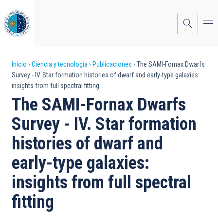
Pasar
al
contenido
principal
Sobrescribir
Inicio
Ciencia y tecnología
Publicaciones
The SAMI-Fornax Dwarfs
Survey - IV. Star formation histories of dwarf and early-type galaxies:
enlaces
insights from full spectral fitting
de
The SAMI-Fornax Dwarfs
ayuda
Survey - IV. Star formation
a
histories of dwarf and
la
early-type galaxies:
navegación
insights from full spectral
fitting