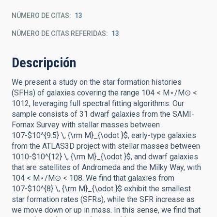
NÚMERO DE CITAS
13
NÚMERO DE CITAS REFERIDAS
13
Descripción
We present a study on the star formation histories
(SFHs) of galaxies covering the range 104 < M⋆/M⊙ <
1012, leveraging full spectral fitting algorithms. Our
sample consists of 31 dwarf galaxies from the SAMI-
Fornax Survey with stellar masses between
107-$10^{9.5} \, {\rm M}_{\odot }$, early-type galaxies
from the ATLAS3D project with stellar masses between
1010-$10^{12} \, {\rm M}_{\odot }$, and dwarf galaxies
that are satellites of Andromeda and the Milky Way, with
104 < M⋆/M⊙ < 108. We find that galaxies from
107-$10^{8} \, {\rm M}_{\odot }$ exhibit the smallest
star formation rates (SFRs), while the SFR increase as
we move down or up in mass. In this sense, we find that