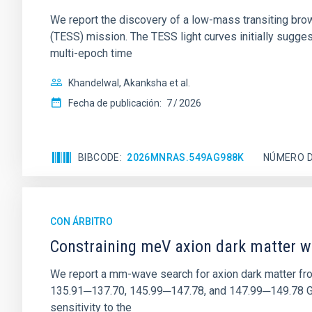
We report the discovery of a low-mass transiting br
(TESS) mission. The TESS light curves initially sugge
multi-epoch time
Khandelwal, Akanksha et al.
Fecha de publicación:
7
2026
BIBCODE
2026MNRAS.549AG988K
NÚMERO D
CON ÁRBITRO
Constraining meV axion dark matter w
We report a mm-wave search for axion dark matter f
135.91─137.70, 145.99─147.78, and 147.99─149.78 GHz, 
sensitivity to the