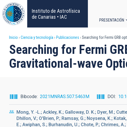
Pasar
al
Instituto de Astrofísica
contenido
de Canarias • IAC
PRESENTACIÓN
principal
Navega
Sobrescribir
Inicio
Ciencia y tecnología
Publicaciones
Searching for Fermi GRB opti
principa
Searching for Fermi GRB
enlaces
Gravitational-wave Opt
de
ayuda
a
Bibcode
2021MNRAS.507.5463M
DOI
10.
la
Mong, Y. -L.; Ackley, K.; Galloway, D. K.; Dyer, M.; Cutte
navegación
Dhillon, V.; O'Brien, P.; Ramsay, G.; Noysena, K.; Kotak, R
E.; Awiphan, S.; Burhanudin, U.; Chote, P.; Chrimes, A.;