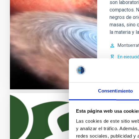
son laborator
compactos. No
negros de ori
masas, sino 
la materia y l
Montserra
En ejecuci
Consentimiento
Exoplanet
Esta página web usa cookie
Las cookies de este sitio we
La búsqueda d
y analizar el tráfico. Ademá
recientes des
redes sociales, publicidad y
(los llamados