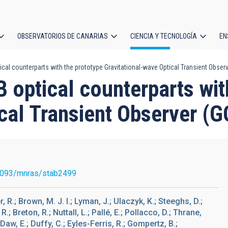
OBSERVATORIOS DE CANARIAS
CIENCIA Y TECNOLOGÍA
EN
ción
cal counterparts with the prototype Gravitational-wave Optical Transient Obser
l
 optical counterparts wit
ical Transient Observer (
1093/mnras/stab2499
r, R.; Brown, M. J. I.; Lyman, J.; Ulaczyk, K.; Steeghs, D.;
.; Breton, R.; Nuttall, L.; Pallé, E.; Pollacco, D.; Thrane,
 Daw, E.; Duffy, C.; Eyles-Ferris, R.; Gompertz, B.;