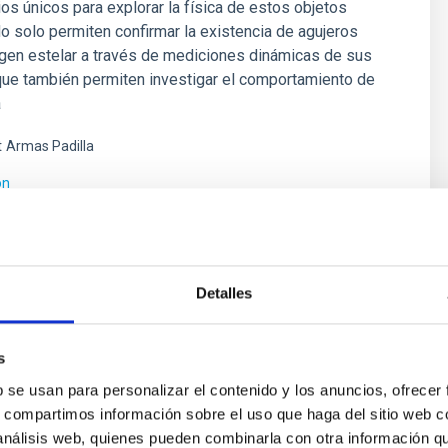
ios únicos para explorar la física de estos objetos
 solo permiten confirmar la existencia de agujeros
gen estelar a través de mediciones dinámicas de sus
que también permiten investigar el comportamiento de
a
t
Armas Padilla
ón
Detalles
as y Astrobiología
s
b se usan para personalizar el contenido y los anuncios, ofrecer
e vida en el Universo se ha visto impulsada por los
s, compartimos información sobre el uso que haga del sitio web 
cubrimientos de planetas alrededor de otras estrellas
 análisis web, quienes pueden combinarla con otra información q
 exoplanetas), convirtiéndose en uno de los campos