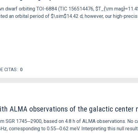
own dwarf orbiting TOI-6884 (TIC 156514476, $T_{\rm mag}=11.4$
sted an orbital period of $\sim$14.42 d; however, our high-prec
E CITAS
0
ith ALMA observations of the galactic cente
rom SGR 1745─2900, based on 4.8 h of ALMA observations. No c
corresponding to 0.55─0.62 meV. Interpreting this null result w