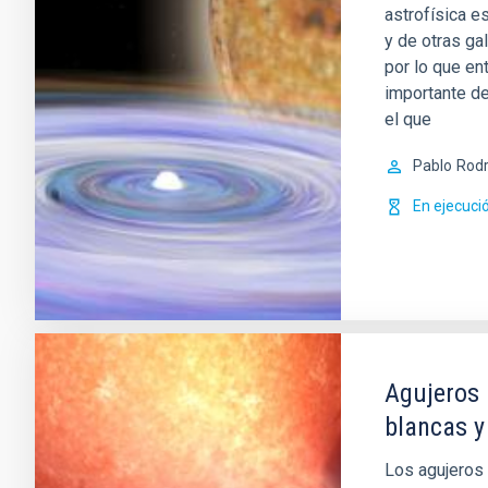
astrofísica es
y de otras ga
por lo que en
importante de
el que
Pablo
Rodr
En ejecuci
Agujeros 
blancas y
Los agujeros 