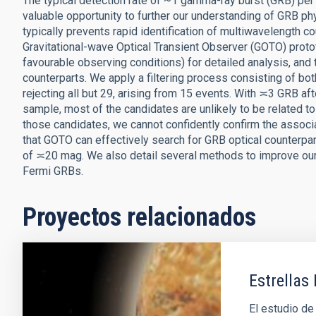
The typical detection rate of ~1 gamma-ray burst (GRB) pe
valuable opportunity to further our understanding of GRB phy
typically prevents rapid identification of multiwavelength 
Gravitational-wave Optical Transient Observer (GOTO) prot
favourable observing conditions) for detailed analysis, and 
counterparts. We apply a filtering process consisting of bo
rejecting all but 29, arising from 15 events. With ≍3 GRB 
sample, most of the candidates are unlikely to be related t
those candidates, we cannot confidently confirm the associ
that GOTO can effectively search for GRB optical counterpar
of ≍20 mag. We also detail several methods to improve our
Fermi GRBs.
Proyectos relacionados
Estrellas 
El estudio de 