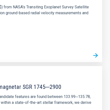
) from NASA's Transiting Exoplanet Survey Satellite
ision ground-based radial velocity measurements and
r magnetar SGR 1745─2900
andidate features are found between 133.99─135.78,
ithin a state-of-the-art stellar framework, we derive