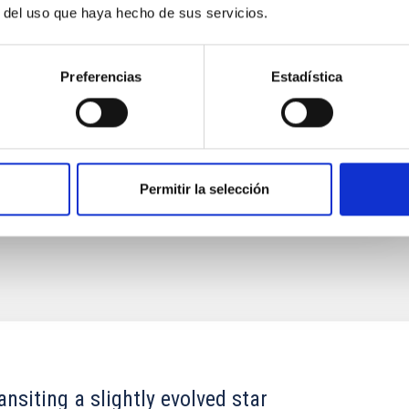
r del uso que haya hecho de sus servicios.
entro de la Astrofísica moderna. En los últimos años
mientos cada vez más numerosos de nuevos
y los últimos avances
Preferencias
Estadística
 Bago
ón
Permitir la selección
siting a slightly evolved star