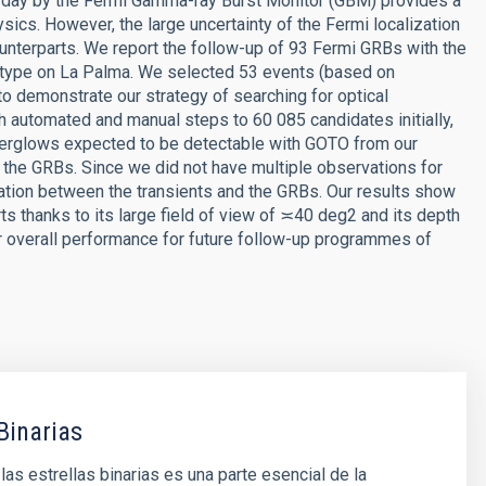
r day by the Fermi Gamma-ray Burst Monitor (GBM) provides a
sics. However, the large uncertainty of the Fermi localization
counterparts. We report the follow-up of 93 Fermi GRBs with the
otype on La Palma. We selected 53 events (based on
to demonstrate our strategy of searching for optical
th automated and manual steps to 60 085 candidates initially,
afterglows expected to be detectable with GOTO from our
o the GRBs. Since we did not have multiple observations for
ation between the transients and the GRBs. Our results show
ts thanks to its large field of view of ≍40 deg2 and its depth
 overall performance for future follow-up programmes of
Binarias
las estrellas binarias es una parte esencial de la