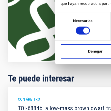
que hayan recopilado a parti
más activos d
los descubri
Selección
exoplanetas 
Necesarias
de
consentimiento
Enric
Pallé
En ejecuci
Denegar
Te puede interesar
CON ÁRBITRO
TOI-6884b: a low-mass brown dwarf tran