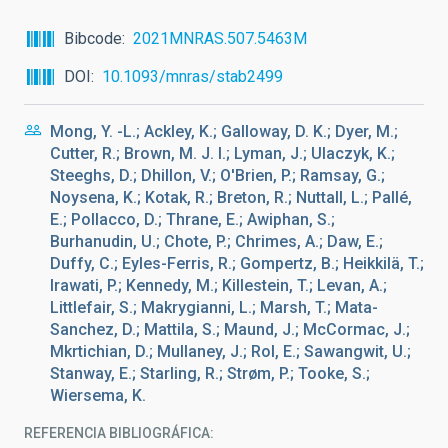
Bibcode
2021MNRAS.507.5463M
DOI
10.1093/mnras/stab2499
Mong, Y. -L.; Ackley, K.; Galloway, D. K.; Dyer, M.;
Cutter, R.; Brown, M. J. I.; Lyman, J.; Ulaczyk, K.;
Steeghs, D.; Dhillon, V.; O'Brien, P.; Ramsay, G.;
Noysena, K.; Kotak, R.; Breton, R.; Nuttall, L.; Pallé,
E.; Pollacco, D.; Thrane, E.; Awiphan, S.;
Burhanudin, U.; Chote, P.; Chrimes, A.; Daw, E.;
Duffy, C.; Eyles-Ferris, R.; Gompertz, B.; Heikkilä, T.;
Irawati, P.; Kennedy, M.; Killestein, T.; Levan, A.;
Littlefair, S.; Makrygianni, L.; Marsh, T.; Mata-
Sanchez, D.; Mattila, S.; Maund, J.; McCormac, J.;
Mkrtichian, D.; Mullaney, J.; Rol, E.; Sawangwit, U.;
Stanway, E.; Starling, R.; Strøm, P.; Tooke, S.;
Wiersema, K.
REFERENCIA BIBLIOGRÁFICA