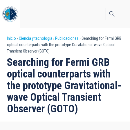
Pasar
al
contenido
principal
Sobrescribir
Inicio
Ciencia y tecnología
Publicaciones
Searching for Fermi GRB
optical counterparts with the prototype Gravitational-wave Optical
enlaces
Transient Observer (GOTO)
de
Searching for Fermi GRB
ayuda
optical counterparts with
a
the prototype Gravitational-
la
wave Optical Transient
navegación
Observer (GOTO)