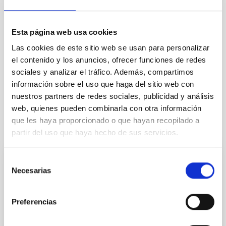
CON ÁRBITRO
Esta página web usa cookies
Las cookies de este sitio web se usan para personalizar
Física estelar e interestelar (FEEI)
el contenido y los anuncios, ofrecer funciones de redes
Sistema Solar y Sistemas Planetarios (SEYSS)
sociales y analizar el tráfico. Además, compartimos
Métodos
Estallidos de rayos gamma
información sobre el uso que haga del sitio web con
nuestros partners de redes sociales, publicidad y análisis
web, quienes pueden combinarla con otra información
que les haya proporcionado o que hayan recopilado a
Te puede interesar
partir del uso que haya hecho de sus servicios.
Selección
CON ÁRBITRO
Necesarias
de
Magnetic Field Alignment with Dense
consentimiento
Cores in the Transition between Cloud and
Preferencias
Core Scales