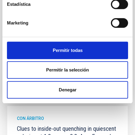
In a magnetically dominated model of star formation,
Estadística
we expect to see alignments between the magnetic
field orientation of star-forming dense cores and the
cloud-scale magnetic field. A. Pandhi et al. showed
Marketing
instead, however, that the orientation of cores and
their angular momentum vectors appear random
with respect to the larger-scale magnetic
Permitir todas
Yin, Sean et al.
Fecha de publicación:
5
2026
Permitir la selección
BIBCODE
2026APJ..1003...83Y
Denegar
NÚMERO DE CITAS
0
CON ÁRBITRO
Clues to inside-out quenching in quiescent