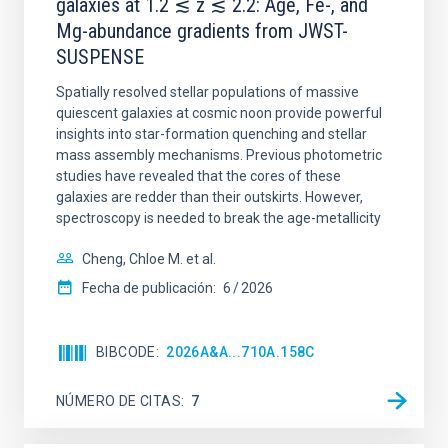
galaxies at 1.2 ≲ z ≲ 2.2: Age, Fe-, and
Mg-abundance gradients from JWST-
SUSPENSE
Spatially resolved stellar populations of massive
quiescent galaxies at cosmic noon provide powerful
insights into star-formation quenching and stellar
mass assembly mechanisms. Previous photometric
studies have revealed that the cores of these
galaxies are redder than their outskirts. However,
spectroscopy is needed to break the age-metallicity
Cheng, Chloe M. et al.
Fecha de publicación:
6
2026
BIBCODE
2026A&A...710A.158C
NÚMERO DE CITAS
7