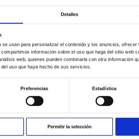
entorno productivo
Detalles
Otro de los propósitos del
investigación que se gener
para el desarrollo de proc
s
través de la identificació
b se usan para personalizar el contenido y los anuncios, ofrecer
satisfacer demandas del en
s, compartimos información sobre el uso que haga del sitio web 
 análisis web, quienes pueden combinarla con otra información q
r del uso que haya hecho de sus servicios.
Preferencias
Estadística
Tramitación de acu
industrial
Permitir la selección
El IAC promueve la cooperac
tramitación de acuerdos pa