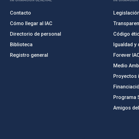
Contacto
Legislació
Cómo llegar al IAC
Transparen
Directorio de personal
Código étic
Biblioteca
Igualdad y 
Registro general
Forever IA
Medio Ambi
Proyectos i
Financiaci
Programa 
Amigos del
PostFooter > Newsletter link