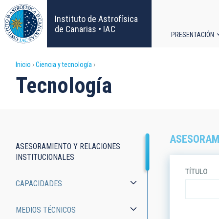
Pasar
al
Instituto de Astrofísica
contenido
de Canarias • IAC
PRESENTACIÓN
principal
Navega
Sobrescribir
Inicio
Ciencia y tecnología
principa
Tecnología
enlaces
de
ayuda
ASESORAMI
ASESORAMIENTO Y RELACIONES
a
Tecnología
INSTITUCIONALES
TÍTULO
la
CAPACIDADES
navegación
MEDIOS TÉCNICOS