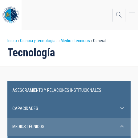
Pasar
al
contenido
principal
Sobrescribir
Inicio
Ciencia y tecnología
Medios técnicos
General
Tecnología
enlaces
de
ayuda
a
TECHNICAL
ASESORAMIENTO Y RELACIONES INSTITUCIONALES
FACILITIES
la
navegación
CAPACIDADES
MEDIOS TÉCNICOS