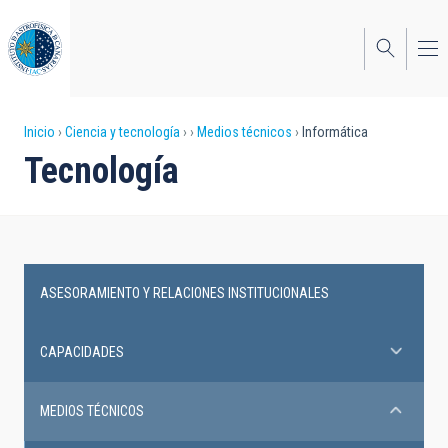
Pasar
al
contenido
principal
Sobrescribir
Inicio
Ciencia y tecnología
Medios técnicos
Informática
Tecnología
enlaces
de
ayuda
a
ASESORAMIENTO Y RELACIONES INSTITUCIONALES
la
Technical
navegación
facilities
CAPACIDADES
MEDIOS TÉCNICOS