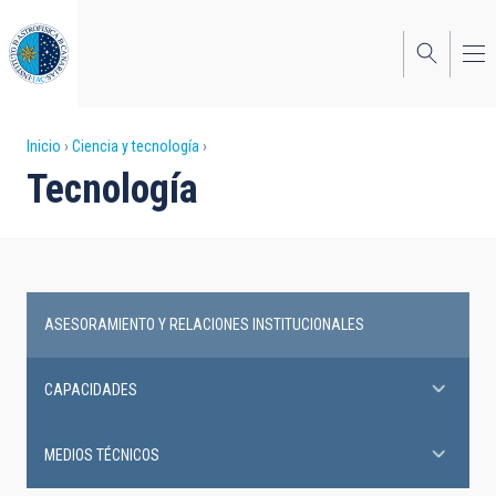
Pasar
al
contenido
principal
Sobrescribir
Inicio
Ciencia y tecnología
Tecnología
enlaces
de
ayuda
a
ASESORAMIENTO Y RELACIONES INSTITUCIONALES
la
Tecnología
navegación
CAPACIDADES
MEDIOS TÉCNICOS