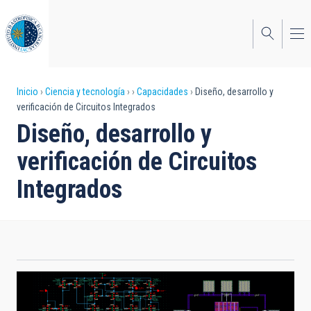
Pasar
al
contenido
principal
Sobrescribir
Inicio
Ciencia y tecnología
Capacidades
Diseño, desarrollo y
verificación de Circuitos Integrados
enlaces
Diseño, desarrollo y
de
verificación de Circuitos
ayuda
Integrados
a
la
navegación