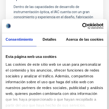
Dentro de las capacidades de desarrollo de
instrumentación óptica, el IAC cuenta con un gran
conocimiento y experiencia en el diseño, fabricación
y verificación de fibras ópticas y sus aplicaciones.
Consentimiento
Detalles
Acerca de las cookies
Esta página web usa cookies
Las cookies de este sitio web se usan para personalizar
Diseño y desarrollo de sistemas de
el contenido y los anuncios, ofrecer funciones de redes
comunicaciones ópticas por láser
sociales y analizar el tráfico. Además, compartimos
Desde su participación inicial en el proyecto de
información sobre el uso que haga del sitio web con
Estación Óptica Terrestre de la Agencia Europea del
nuestros partners de redes sociales, publicidad y análisis
Espacio, el IAC es un referente en el estudio y
web, quienes pueden combinarla con otra información
caracterización de las comunicaciones ópticas desde
que les haya proporcionado o que hayan recopilado a
Tierra con satélites artificiales.
partir del uso que haya hecho de sus servicios.