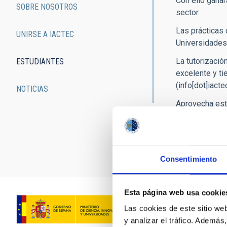
Con ello ganar
SOBRE NOSOTROS
sector.
Las prácticas 
UNIRSE A IACTEC
Universidades 
La tutorizació
ESTUDIANTES
excelente y ti
(info[dot]iacte
NOTICIAS
Aprovecha est
Consentimiento
Esta página web usa cookie
Las cookies de este sitio we
y analizar el tráfico. Ademá