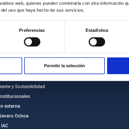
 análisis web, quienes pueden combinarla con otra información q
r del uso que haya hecho de sus servicios.
INSTITUCIONAL
PORTAL DEL IAC
Preferencias
Estadística
n
Mapa web
cia
Políticas de privacidad
o y política antifraude
Aviso legal
Permitir la selección
diversidad de género
Política de cookies
C
Accesibilidad
ente y Sostenibilidad
nstitucionales
ón externa
Severo Ochoa
 IAC