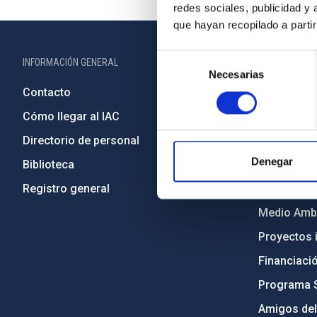
redes sociales, publicidad y
que hayan recopilado a parti
Selección
INFORMACIÓN GENERAL
INFORMACIÓN 
Necesarias
de
Contacto
Legislació
consentimiento
Cómo llegar al IAC
Transparen
Directorio de personal
Código étic
Denegar
Biblioteca
Igualdad y 
Registro general
Forever IA
Medio Ambi
Proyectos i
Financiaci
Programa 
Amigos del