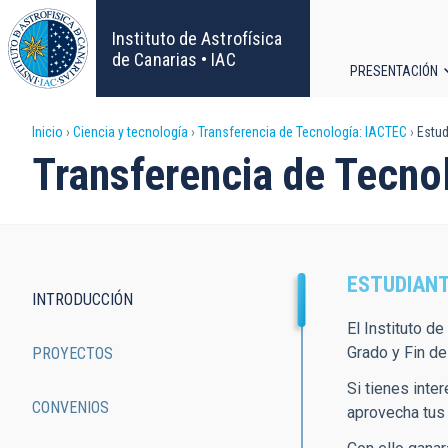
Pasar
al
Instituto de Astrofísica
contenido
de Canarias • IAC
PRESENTACIÓN
principal
Navega
Sobrescribir
Inicio
Ciencia y tecnología
Transferencia de Tecnología: IACTEC
Estud
principa
Transferencia de Tecno
enlaces
de
ayuda
ESTUDIAN
INTRODUCCIÓN
a
Main
El Instituto de
Grado y Fin d
PROYECTOS
la
navigation
Si tienes inter
navegación
CONVENIOS
aprovecha tus 