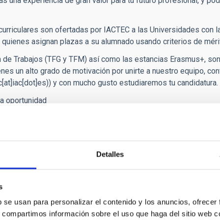
ás una experiencia de gran valor para tu futuro profesional, y po
curriculares son ofertadas por IACTEC a las Universidades con 
quienes asignan plazas a su alumnado usando criterios de méri
n de Trabajos (TFG y TFM) así como las estancias Erasmus+, son a
enes un alto grado de motivación por unirte a nuestro equipo, con
c[at]iac[dot]es)
) y con mucho gusto estudiaremos tu candidatura.
a oportunidad
Detalles
s
b se usan para personalizar el contenido y los anuncios, ofrecer
s, compartimos información sobre el uso que haga del sitio web 