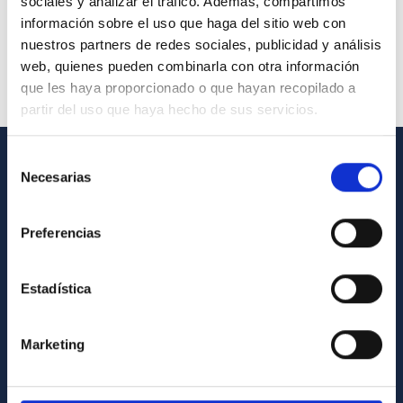
sociales y analizar el tráfico. Además, compartimos
información sobre el uso que haga del sitio web con
nuestros partners de redes sociales, publicidad y análisis
web, quienes pueden combinarla con otra información
que les haya proporcionado o que hayan recopilado a
partir del uso que haya hecho de sus servicios.
Selección
Necesarias
de
INFORMACIÓN GENERAL
consentimiento
Contacto
Preferencias
Cómo llegar al IAC
Directorio de personal
Estadística
Biblioteca
Registro general
Marketing
INFORMACIÓN INSTITUCIONAL