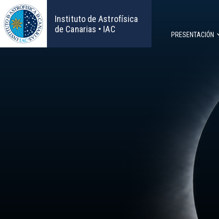
Pasar
al
Instituto de Astrofísica
contenido
de Canarias • IAC
PRESENTACIÓN
principal
Navega
principa