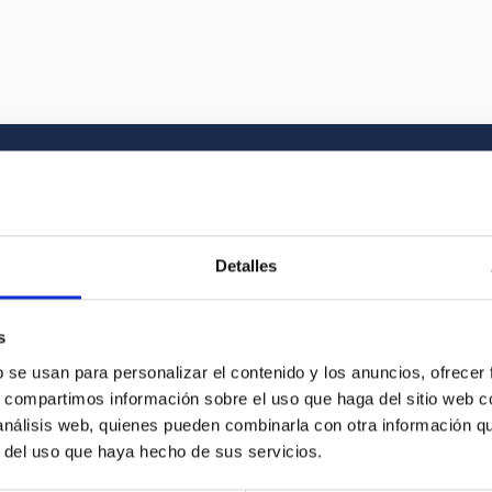
Galería multimedia
Detalles
el Universo y a la historia gráfica del IAC. En
s
vídeo que buscas entre nuestros recursos
b se usan para personalizar el contenido y los anuncios, ofrecer
s, compartimos información sobre el uso que haga del sitio web 
 análisis web, quienes pueden combinarla con otra información q
r del uso que haya hecho de sus servicios.