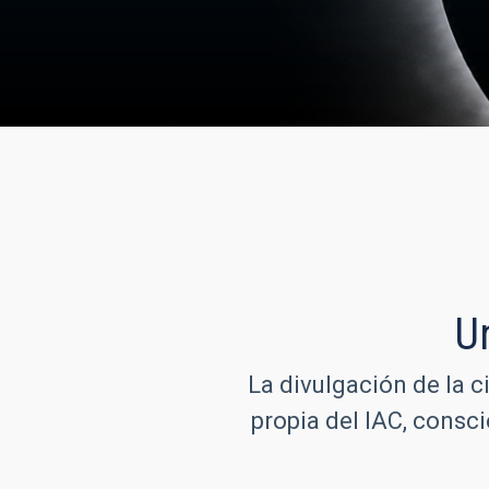
U
La divulgación de la c
propia del IAC, consc