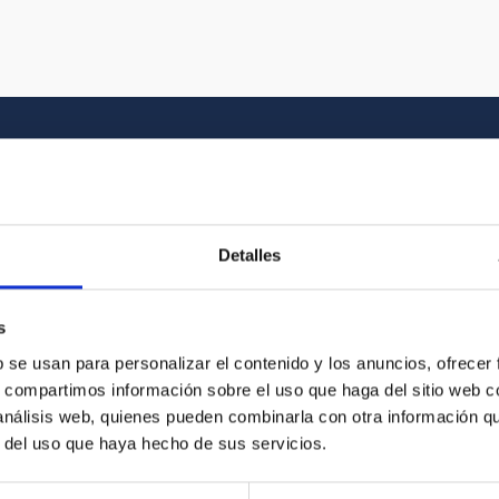
Galería multimedia
Detalles
el Universo y a la historia gráfica del IAC. En
vídeo que buscas entre nuestros recursos
s
b se usan para personalizar el contenido y los anuncios, ofrecer
s, compartimos información sobre el uso que haga del sitio web 
 análisis web, quienes pueden combinarla con otra información q
r del uso que haya hecho de sus servicios.