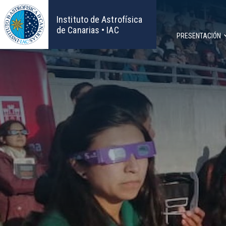
Pasar
al
Instituto de Astrofísica
contenido
de Canarias • IAC
PRESENTACIÓN
principal
Navega
principa