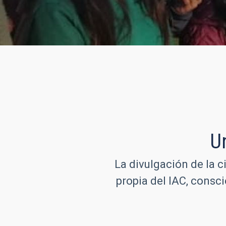
U
La divulgación de la c
propia del IAC, consc