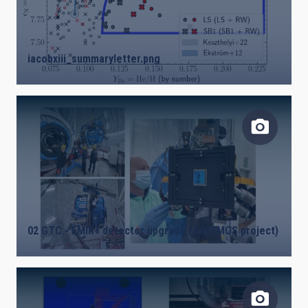
iacobxiii_summaryletter.png
02 GTC - EMIR+ detector upgrade (ADFEMOS project)