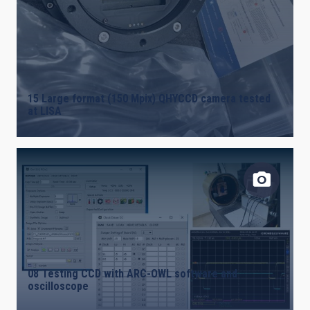
15 Large format (150 Mpix) QHYCCD camera tested
at LISA
08 Testing CCD with ARC-OWL software and
oscilloscope