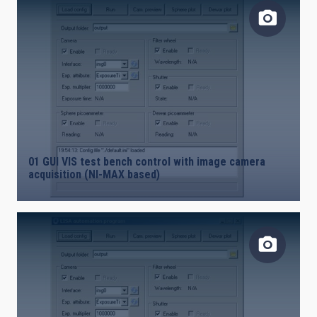
01 GUI VIS test bench control with image camera
acquisition (NI-MAX based)