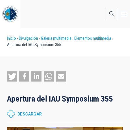
Pasar
al
contenido
principal
Sobrescribir
Inicio
Divulgación
Galería multimedia
Elementos multimedia
Apertura del IAU Symposium 355
enlaces
de
ayuda
a
la
Apertura del IAU Symposium 355
navegación
DESCARGAR