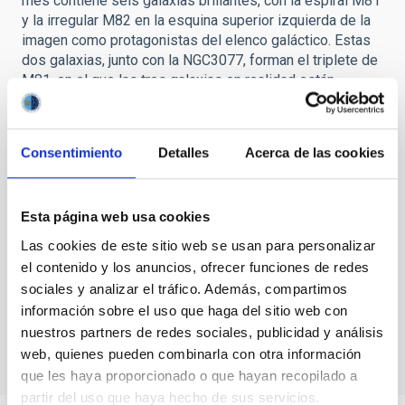
mes contiene seis galaxias brillantes, con la espiral M81
y la irregular M82 en la esquina superior izquierda de la
imagen como protagonistas del elenco galáctico. Estas
dos galaxias, junto con la NGC3077, forman el triplete de
M81, en el que las tres galaxias en realidad están
interaccionando. El hidrógeno neutro que rodea a M81,
M82 y NGC3077 se distribuye en estructuras
filamentosas, lo que demuestra claramente las violentas
Consentimiento
Detalles
Acerca de las cookies
fuerzas de marea en juego (Yun et al. 1994). La galaxia
enana irregular IC2574, también miembro del grupo de
M81, es conocida por su envoltura súper-gigante de
Esta página web usa cookies
hidrógeno neutro que muestra formación estelar reciente
y en la actualidad (Weisz et al. 2009). El cuadro se
Las cookies de este sitio web se usan para personalizar
completa con la espiral NGC2976 y la espiral barrada
el contenido y los anuncios, ofrecer funciones de redes
NGC3359.
sociales y analizar el tráfico. Además, compartimos
Cometas
información sobre el uso que haga del sitio web con
nuestros partners de redes sociales, publicidad y análisis
web, quienes pueden combinarla con otra información
que les haya proporcionado o que hayan recopilado a
partir del uso que haya hecho de sus servicios.