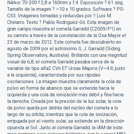
Nikkor 70-200 f:2,8 a 160mm y f:4. Exposición ? 61 seg.
Tamaño de la imagen ? ~10 x 10 grados. Software ? PS-
CS3. Imágenes tomadas y reducidas por ? Luis M.
Chinarro. Texto ? Pablo Rodríguez-Gil. Esta imagen de
gran campo muestra el cometa Garradd (C2009/P1) en
su camino a través de la constelación de la Osa Mayor el
23 de marzo de 2012. Este cometa fue descubierto en
agosto de 2009 por el astrónomo G. J. Garradd (Siding
Spring Observatory, Australia). Brillando con una magnitud
visual de 6,8, el cometa Garradd pasaba cerca de la
variable de tipo alfa2 CVn ET Ursae Majoris (V~4.9; justo
a la izquierda), caracterizada por sus rápidas
oscilaciones. La imagen muestra claramente la cola de
polvo en forma de abanico que se extiende hacia la
izquierda y una cola de ionización más débil y fina hacia
la derecha. Creada por la presión de la luz solar, la cola
de polvo queda por detrás del núcleo del cometa a lo
largo de su órbita, mientras que la cola de ionización,
empujada por el viento solar, se extiende en la dirección
opuesta al Sol. Junto al cometa Garradd, la IAM de este