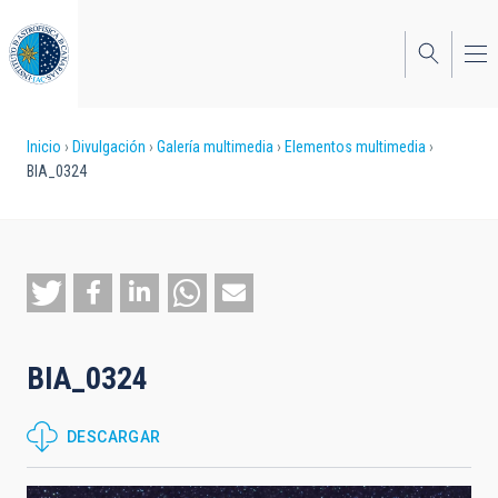
Pasar
al
contenido
principal
Sobrescribir
Inicio
Divulgación
Galería multimedia
Elementos multimedia
BIA_0324
enlaces
de
ayuda
a
la
BIA_0324
navegación
DESCARGAR