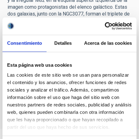
y la irregular M82 en la esquina superior izquierda de la
imagen como protagonistas del elenco galáctico. Estas
dos galaxias, junto con la NGC3077, forman el triplete de
M81, en el que las tres galaxias en realidad están
interaccionando. El hidrógeno neutro que rodea a M81,
M82 y NGC3077 se distribuye en estructuras
filamentosas, lo que demuestra claramente las violentas
Consentimiento
Detalles
Acerca de las cookies
fuerzas de marea en juego (Yun et al. 1994). La galaxia
enana irregular IC2574, también miembro del grupo de
M81, es conocida por su envoltura súper-gigante de
Esta página web usa cookies
hidrógeno neutro que muestra formación estelar reciente
y en la actualidad (Weisz et al. 2009). El cuadro se
Las cookies de este sitio web se usan para personalizar
completa con la espiral NGC2976 y la espiral barrada
el contenido y los anuncios, ofrecer funciones de redes
NGC3359.
sociales y analizar el tráfico. Además, compartimos
información sobre el uso que haga del sitio web con
Comets
nuestros partners de redes sociales, publicidad y análisis
web, quienes pueden combinarla con otra información
que les haya proporcionado o que hayan recopilado a
partir del uso que haya hecho de sus servicios.