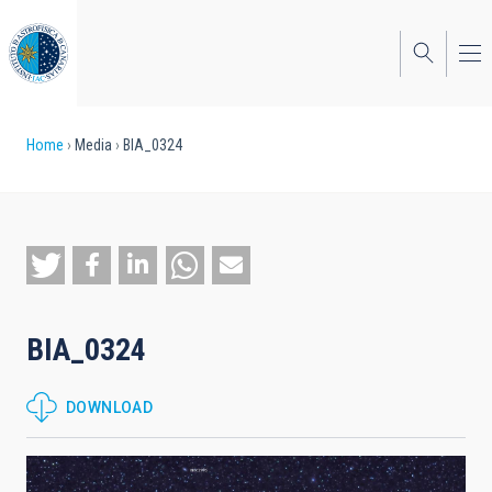
Skip
to
main
content
Breadcrumb
Home
Media
BIA_0324
BIA_0324
DOWNLOAD