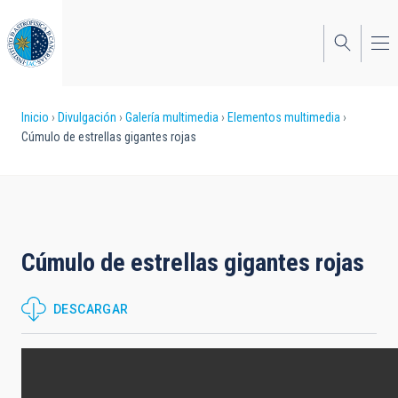
Pasar
al
contenido
principal
Sobrescribir
Inicio
Divulgación
Galería multimedia
Elementos multimedia
Cúmulo de estrellas gigantes rojas
enlaces
de
ayuda
a
Cúmulo de estrellas gigantes rojas
la
navegación
DESCARGAR