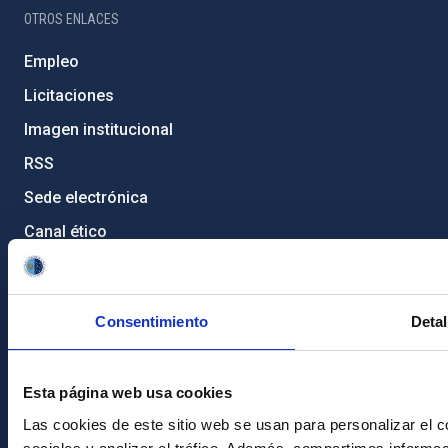
OTROS ENLACES
Empleo
Licitaciones
Imagen institucional
RSS
Sede electrónica
Canal ético
Condolencias Francisco Sánchez
PostFooter > Newsletter link
Consentimiento
Detal
Únete a nuestra
Esta página web usa cookies
Newsletter
Las cookies de este sitio web se usan para personalizar el c