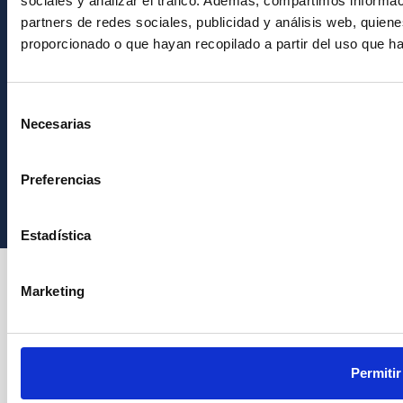
sociales y analizar el tráfico. Además, compartimos informac
partners de redes sociales, publicidad y análisis web, quie
proporcionado o que hayan recopilado a partir del uso que h
Selección
Necesarias
de
consentimiento
Instituto de Astrofísica de Canarias • IAC
Preferencias
Estadística
Marketing
Permitir