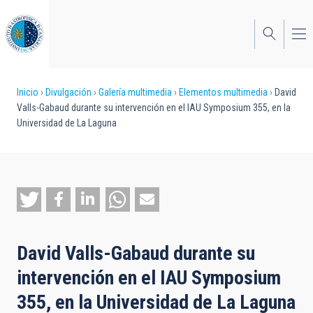
Pasar
al
contenido
principal
Sobrescribir
Inicio
Divulgación
Galería multimedia
Elementos multimedia
David
Valls-Gabaud durante su intervención en el IAU Symposium 355, en la
enlaces
Universidad de La Laguna
de
ayuda
a
la
navegación
David Valls-Gabaud durante su
intervención en el IAU Symposium
355, en la Universidad de La Laguna