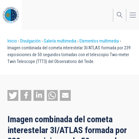
Pasar
al
contenido
principal
Sobrescribir
Inicio
Divulgación
Galería multimedia
Elementos multimedia
Imagen combinada del cometa interestelar 3I/ATLAS formada por 239
enlaces
exposiciones de 50 segundos tomadas con el telescopio Two-meter
Twin Telescope (TTT3) del Observatorio del Teide.
de
ayuda
a
la
navegación
Imagen combinada del cometa
interestelar 3I/ATLAS formada por