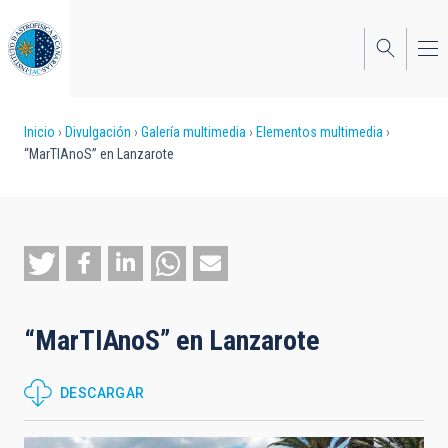
Pasar
al
contenido
principal
Sobrescribir
Inicio
Divulgación
Galería multimedia
Elementos multimedia
“MarTIAnoS” en Lanzarote
enlaces
de
ayuda
a
la
“MarTIAnoS” en Lanzarote
navegación
DESCARGAR