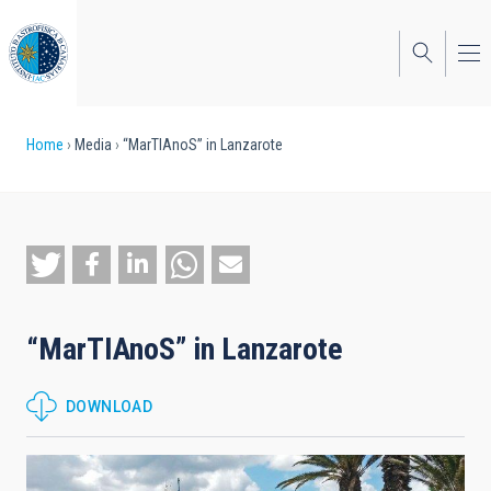
Skip
to
main
content
Breadcrumb
Home
Media
“MarTIAnoS” in Lanzarote
“MarTIAnoS” in Lanzarote
DOWNLOAD