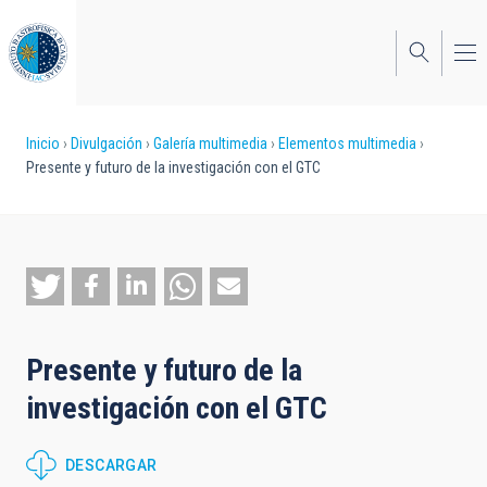
Pasar
al
contenido
principal
Sobrescribir
Inicio
Divulgación
Galería multimedia
Elementos multimedia
Presente y futuro de la investigación con el GTC
enlaces
de
ayuda
a
la
Presente y futuro de la
navegación
investigación con el GTC
DESCARGAR