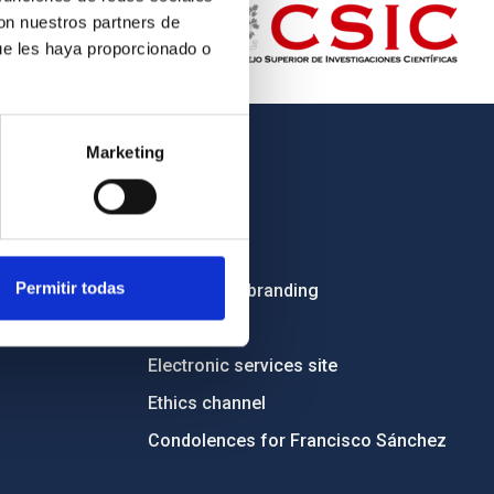
con nuestros partners de
ue les haya proporcionado o
Marketing
OTHER LINKS
Employment
Tenders
Permitir todas
Institutional branding
RSS
Electronic services site
Ethics channel
Condolences for Francisco Sánchez