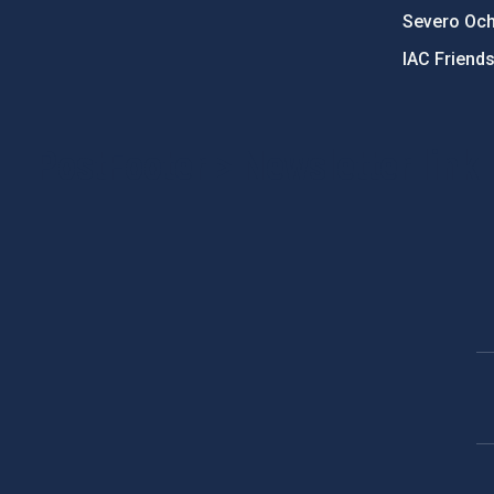
Severo Oc
IAC Friend
PostFooter > Newsletter link