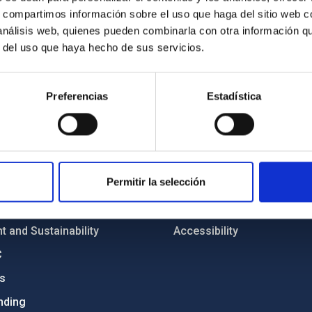
s, compartimos información sobre el uso que haga del sitio web 
 análisis web, quienes pueden combinarla con otra información q
r del uso que haya hecho de sus servicios.
Preferencias
Estadística
C
IAC PORTAL
Sitemap
ncy
Privacy policy
Permitir la selección
ics and anti-fraud policy
Legal notice
lity and diversity
Cookies policy
 and Sustainability
Accessibility
C
ts
nding