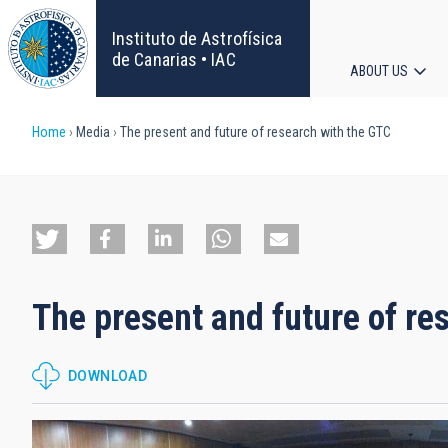
Skip
to
Instituto de Astrofísica
main
de Canarias • IAC
ABOUT US
content
Main
Breadcrumb
Home
Media
The present and future of research with the GTC
navigat
The present and future of re
DOWNLOAD