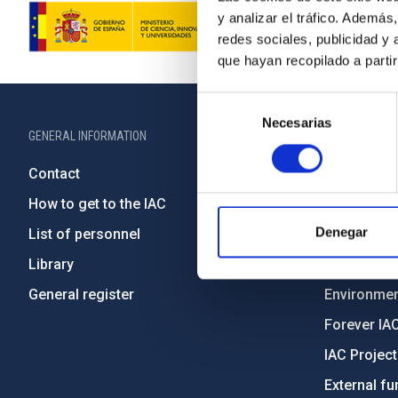
y analizar el tráfico. Ademá
redes sociales, publicidad y
que hayan recopilado a parti
Selección
Necesarias
de
GENERAL INFORMATION
ABOUT THE IA
consentimiento
Contact
Legislation
How to get to the IAC
Transpare
Denegar
List of personnel
Code of eth
Library
Gender equa
General register
Environment
Forever IA
IAC Projec
External fu