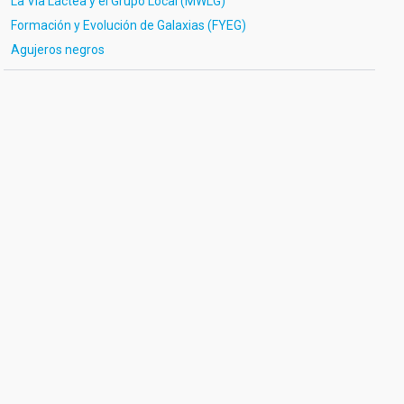
La Vía Láctea y el Grupo Local (MWLG)
Formación y Evolución de Galaxias (FYEG)
Agujeros negros