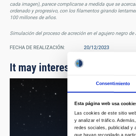
cada imagen), parece complicarse a medida que se acercan 
ordenado y progresivo, con los filamentos girando lentament
100 millones de años.
Simulación del proceso de acreción en el agujero negro d
FECHA DE REALIZACIÓN
20/12/2023
It may interest you
Consentimiento
Esta página web usa cookie
Las cookies de este sitio we
y analizar el tráfico. Ademá
redes sociales, publicidad y
que hayan recopilado a parti