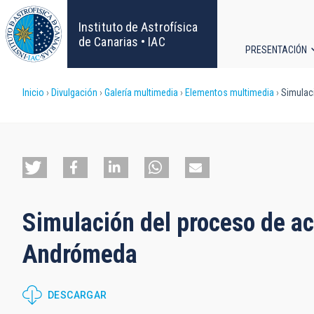
Pasar
al
Instituto de Astrofísica
contenido
de Canarias • IAC
PRESENTACIÓN
principal
Navega
Sobrescribir
Inicio
Divulgación
Galería multimedia
Elementos multimedia
Simulaci
principa
enlaces
de
ayuda
Simulación del proceso de ac
a
Andrómeda
la
navegación
DESCARGAR