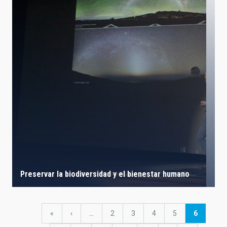
Preservar la biodiversidad y el bienestar humano
Paginación
Primera
«
Página
‹
…
Página
2
Página
3
Página
4
Página
5
Página
6
página
anterior
actual