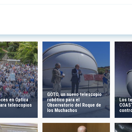
 INVESTIGACIÓN
LÍNEAS DE INSTR
ICAS
 CREACIÓN
ORDENAR POR
GOTO, un nuevo telescopio
robótico para el
nces en Óptica
Los t
Observatorio del Roque de
para telescopios
COAST
los Muchachos
contr