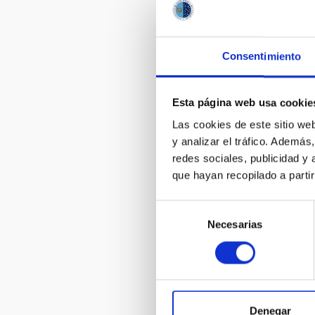
el Gran Tel
CANARIAS
Consentimiento
Esta página web usa cookie
Las cookies de este sitio we
y analizar el tráfico. Ademá
redes sociales, publicidad y
Celebrada e
que hayan recopilado a parti
Observatori
los Muchach
de puertas a
Selección
habitantes d
Necesarias
de
consentimiento
Denegar