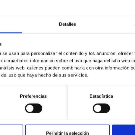
emoci
rayos gamma con un detalle
escopio
pertu
sin precedentes
Detalles
s
b se usan para personalizar el contenido y los anuncios, ofrecer
s, compartimos información sobre el uso que haga del sitio web 
 análisis web, quienes pueden combinarla con otra información q
n el
r del uso que haya hecho de sus servicios.
Prese
o del Roque de
del T
os una jornada
Europ
biertas para los
Imágenes del eclipse solar
de La
e Garafía
del 21 de agosto de 2017
Preferencias
Estadística
Permitir la selección