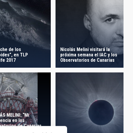
Nicolás Melini visitará la
oche de los
próxima semana el IAC y los
oides”, en TLP
Observatorios de Canarias
ife 2017
ÁS MELINI: “Mi
encia en los
vatorios de Canarias
o muy intensa,