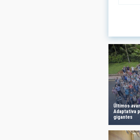
LÍNEAS DE
ASTROFÍS
- Any -
FECHA DE
Últimos ava
Adaptativa 
gigantes