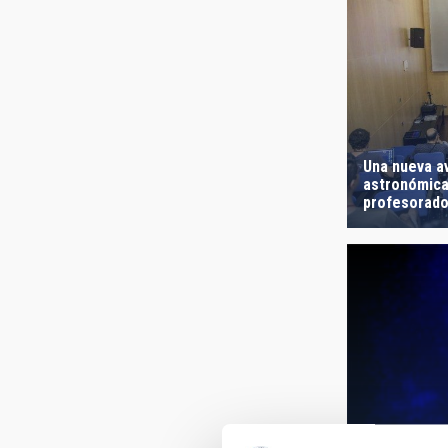
Una nueva a
astronómica
profesorad
Primera luz