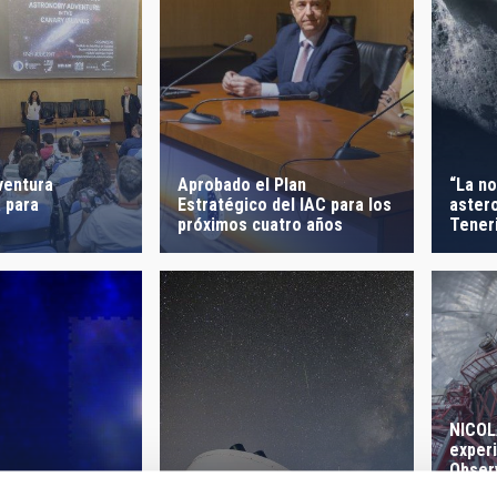
ventura
Aprobado el Plan
“La n
 para
Estratégico del IAC para los
aster
o
próximos cuatro años
Tener
NICOL
experi
Obser
ha sid
Observado un estallido de
 de MEGARA en