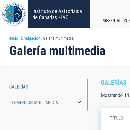
Pasar
al
Instituto de Astrofísica
contenido
de Canarias • IAC
PRESENTACIÓN
principal
Navega
Sobrescribir
Inicio
Divulgación
Galería multimedia
principa
Galería multimedia
enlaces
de
ayuda
GALERÍAS
GALERÍAS
a
Main
Mostrando 141
ELEMENTOS MULTIMEDIA
la
navigation
navegación
TÍTULO