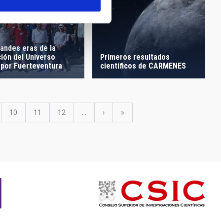
randes eras de la
ión del Universo
Primeros resultados
 por Fuerteventura
científicos de CARMENES
gina
Página
10
Página
11
Página
12
…
Siguiente
›
última
»
página
página