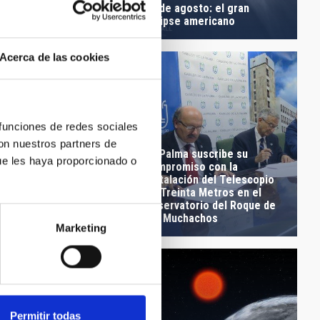
onante y
21 de agosto: el gran
rbadora”
eclipse americano
Acerca de las cookies
 funciones de redes sociales
con nuestros partners de
La Palma suscribe su
ue les haya proporcionado o
compromiso con la
ntación de la maqueta
instalación del Telescopio
elescopio Solar
de Treinta Metros en el
eo en el Museo Elder
Observatorio del Roque de
s Palmas
los Muchachos
Marketing
Permitir todas