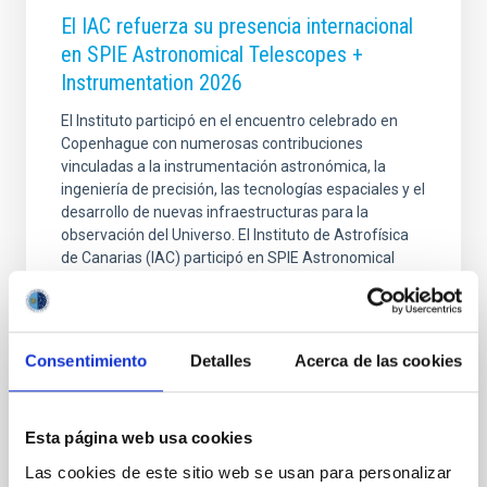
El IAC refuerza su presencia internacional
en SPIE Astronomical Telescopes +
Instrumentation 2026
El Instituto participó en el encuentro celebrado en
Copenhague con numerosas contribuciones
vinculadas a la instrumentación astronómica, la
ingeniería de precisión, las tecnologías espaciales y el
desarrollo de nuevas infraestructuras para la
observación del Universo. El Instituto de Astrofísica
de Canarias (IAC) participó en SPIE Astronomical
Telescopes + Instrumentation 2026, uno de los
principales encuentros internacionales dedicados al
desarrollo de telescopios, instrumentación
astronómica y tecnologías asociadas. El congreso,
Consentimiento
Detalles
Acerca de las cookies
celebrado del 5 al 10 de julio en Copenhague,
Dinamarca
Esta página web usa cookies
Fecha de publicación
22/07/2026 - 08:00:58
Las cookies de este sitio web se usan para personalizar