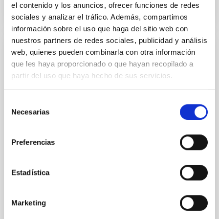
el contenido y los anuncios, ofrecer funciones de redes
sociales y analizar el tráfico. Además, compartimos
información sobre el uso que haga del sitio web con
nuestros partners de redes sociales, publicidad y análisis
web, quienes pueden combinarla con otra información
NOTA DE PRENSA
que les haya proporcionado o que hayan recopilado a
El Observatorio del Teide acerca de nuevo
partir del uso que haya hecho de sus servicios.
la astrofísica a la ciudadanía en un exitoso
fin de semana de Puertas Abiertas
Selección
Necesarias
El Observatorio del Teide vuelve a abrir sus puertas
de
este fin de semana para acoger a cerca de un millar
consentimiento
de personas con motivo de sus ya emblemáticas
Preferencias
Jornadas de Puertas Abiertas. Organizada por el
Instituto de Astrofísica de Canarias (IAC)
coincidiendo con la llegada del solsticio de verano,
Estadística
esta cita anual se consolida como uno de los pilares
del compromiso del Instituto por compartir el
conocimiento y hacer accesibles sus infraestructuras
Marketing
científicas a toda la ciudadanía. La iniciativa,
impulsada de forma conjunta por el equipo del