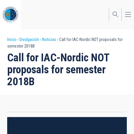
Pasar
al
contenido
principal
Sobrescribir
Inicio
Divulgación
Noticias
Call for IAC-Nordic NOT proposals for
semester 2018B
enlaces
Call for IAC-Nordic NOT
de
proposals for semester
ayuda
2018B
a
la
navegación