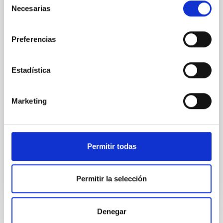
Necesarias
de
Un estudio, con participación del IAC, detecta la
consentimiento
galaxia con formación estelar explosiva más distante
conocida, que arrancó su producción cuando el
Preferencias
universo era muy joven Mientras la Vía Láctea crea
una estrella al año, esta galaxia produce unas 3.000
estrellas en ese mismo periodo de tiempo El hallazgo
Estadística
supone todo un desafío para las teorías que explican
la formación y evolución de galaxias, que estiman
que una galaxia de estas características no puede
Marketing
existir tan pronto La Vía Láctea es capaz de formar
una estrella al año, aproximadamente. La nueva
galaxia que ha identificado un estudio
Permitir todas
Fecha de publicación
17/04/2013 - 10:44
Permitir la selección
Denegar