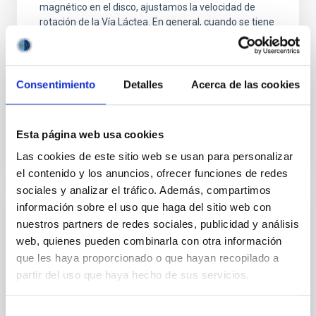
magnético en el disco, ajustamos la velocidad de
rotación de la Vía Láctea. En general, cuando se tiene
en cuenta la contribución magnética en la dinámica,
se obtiene una mejor descripción de la curva de
rotación. Nuestra conclusión principal es que los
campos magnéticos
Consentimiento
Detalles
Acerca de las cookies
Fecha de publicación
01/01/2012
Esta página web usa cookies
Las cookies de este sitio web se usan para personalizar
el contenido y los anuncios, ofrecer funciones de redes
sociales y analizar el tráfico. Además, compartimos
información sobre el uso que haga del sitio web con
NOTA DE PRENSA
nuestros partners de redes sociales, publicidad y análisis
Una enorme factoría de estrellas del
web, quienes pueden combinarla con otra información
universo primitivo desafía las teorías
que les haya proporcionado o que hayan recopilado a
sobre la formación de galaxiasLa
partir del uso que haya hecho de sus servicios.
investigación aparece publicada en el
último número de la revista ‘Nature’
Selección