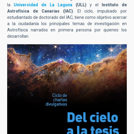
la
Universidad de La Laguna
(ULL)
y el
Instituto de
Astrofísica de Canarias (IAC)
. El ciclo, impulsado por
estudiantado de doctorado del IAC, tiene como objetivo acercar
a la ciudadanía los principales temas de investigación en
Astrofísica narrados en primera persona por quienes los
desarrollan.