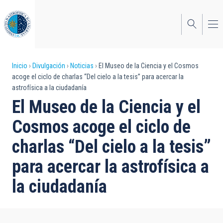
Pasar
al
contenido
principal
Sobrescribir
Inicio
Divulgación
Noticias
El Museo de la Ciencia y el Cosmos
acoge el ciclo de charlas “Del cielo a la tesis” para acercar la
enlaces
astrofísica a la ciudadanía
de
El Museo de la Ciencia y el
ayuda
Cosmos acoge el ciclo de
a
charlas “Del cielo a la tesis”
la
para acercar la astrofísica a
navegación
la ciudadanía