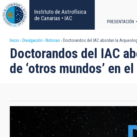
Pasar
al
Instituto de Astrofísica
contenido
de Canarias • IAC
PRESENTACIÓN
principal
Navega
Sobrescribir
Inicio
Divulgación
Noticias
Doctorandos del IAC abordan la Arqueologí
principa
Doctorandos del IAC abo
enlaces
de ‘otros mundos’ en e
de
ayuda
a
la
navegación