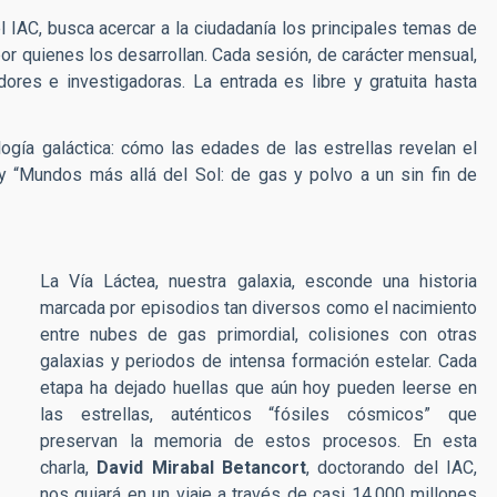
l IAC, busca acercar a la ciudadanía los principales temas de
or quienes los desarrollan. Cada sesión, de carácter mensual,
ores e investigadoras. La entrada es libre y gratuita hasta
ogía galáctica: cómo las edades de las estrellas revelan el
 y “Mundos más allá del Sol: de gas y polvo a un sin fin de
La Vía Láctea, nuestra galaxia, esconde una historia
marcada por episodios tan diversos como el nacimiento
entre nubes de gas primordial, colisiones con otras
galaxias y periodos de intensa formación estelar. Cada
etapa ha dejado huellas que aún hoy pueden leerse en
las estrellas, auténticos “fósiles cósmicos” que
preservan la memoria de estos procesos. En esta
charla,
David Mirabal Betancort
, doctorando del IAC,
nos guiará en un viaje a través de casi 14.000 millones