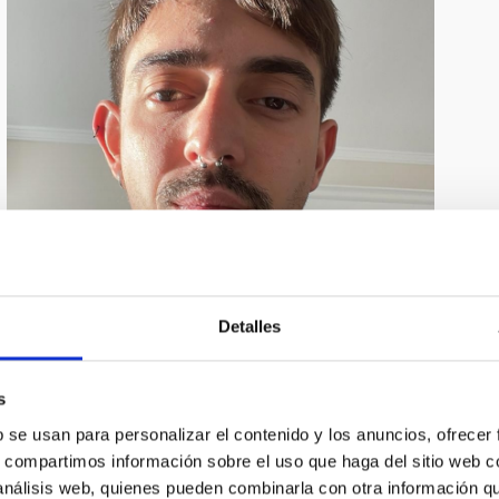
Detalles
s
Samuel Geraldía González
b se usan para personalizar el contenido y los anuncios, ofrecer
s, compartimos información sobre el uso que haga del sitio web 
su tesis doctoral bajo la supervisión de Enric Pallé y Gaia
 análisis web, quienes pueden combinarla con otra información q