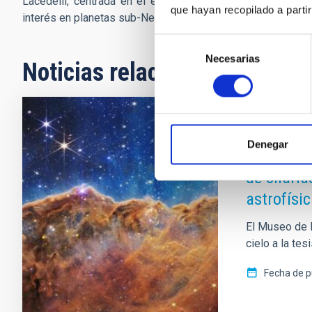
Lacedelli, centrada en el estudio de sistemas planetarios
que hayan recopilado a parti
interés en planetas sub-Neptunianos, un tipo escaso en nue
Selección
Necesarias
de
Noticias relacionadas
consentimiento
NOTA DE PRE
Denegar
El Museo 
de charlas
astrofísi
El Museo de l
cielo a la tes
Fecha de p