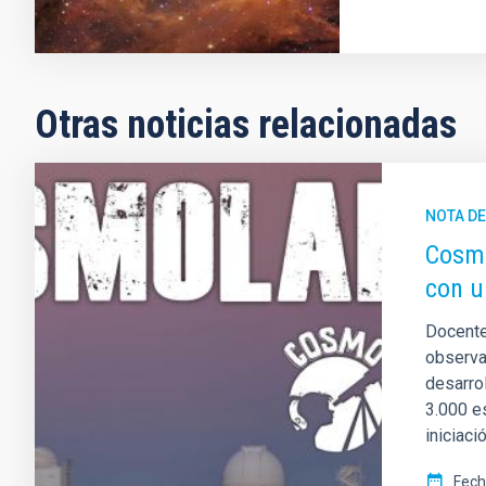
Otras noticias relacionadas
NOTA D
Cosmo
con u
Docente
observat
desarro
3.000 e
iniciaci
Fech