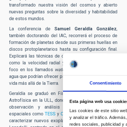
transformado nuestra visión del cosmos y abierto
nuevas preguntas sobre la diversidad y habitabilidad
de estos mundos.
La conferencia de
Samuel Geraldía González
,
también doctorando del IAC, recorrerá el proceso de
formación de planetas desde sus primeras huellas en
discos protoplanetarios hasta su configuración final.
Explicará las técnicas de detección más utilizadas —
como la velocidad radial y el tránsito— y pondrá el
foco en los llamados
waterworlds
, planetas ricos en
agua que podrían ofrecer pistas sobre la existencia de
vida más allá de la Tierra.
Consentimiento
Geraldía se graduó en Física y cursó el Máster en
Astrofísica en la ULL, donde trabajó en proyectos de
Esta página web usa cookie
observación y análisis de datos de misiones
Las cookies de este sitio we
espaciales como
TESS
y
CoRoT
, logrando identificar y
y analizar el tráfico. Ademá
caracterizar nuevos exoplanetas. Actualmente, desarrolla 
redes sociales, publicidad y