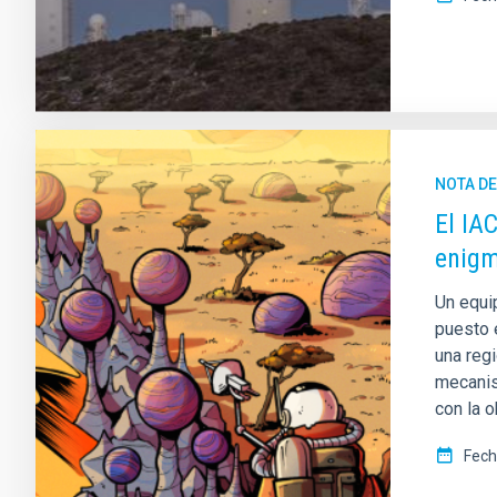
NOTA D
El IA
enigm
Un equip
puesto 
una reg
mecanis
con la o
Fech