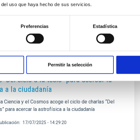
 con técnicas de velocidad radial y tránsitos, con especial
r del uso que haya hecho de sus servicios.
stro sistema solar pero abundante en la galaxia.
Preferencias
Estadística
NSA
Permitir la selección
de la Ciencia y el Cosmos acoge el ciclo
 “Del cielo a la tesis” para acercar la
ca a la ciudadanía
a Ciencia y el Cosmos acoge el ciclo de charlas “Del
is” para acercar la astrofísica a la ciudadanía
ublicación
17/07/2025 - 14:29:20