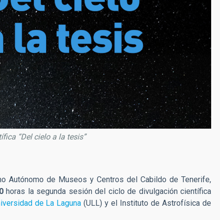
fica “Del cielo a la tesis”
mo Autónomo de Museos y Centros del Cabildo de Tenerife,
0
horas la segunda sesión del ciclo de divulgación científica
iversidad de La Laguna
(ULL) y el Instituto de Astrofísica de