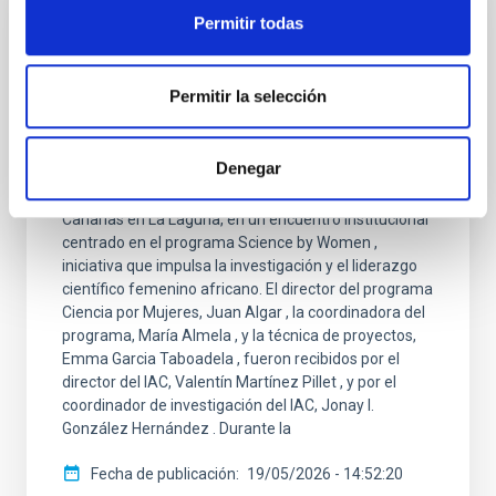
Permitir todas
NOTA DE PRENSA
La Fundación Mujeres por África visita el
Permitir la selección
IAC en el marco del programa Ciencia por
Mujeres
Denegar
Representantes de la Fundación Mujeres por África
visitaron hoy la sede del Instituto de Astrofísica de
Canarias en La Laguna, en un encuentro institucional
centrado en el programa Science by Women ,
iniciativa que impulsa la investigación y el liderazgo
científico femenino africano. El director del programa
Ciencia por Mujeres, Juan Algar , la coordinadora del
programa, María Almela , y la técnica de proyectos,
Emma Garcia Taboadela , fueron recibidos por el
director del IAC, Valentín Martínez Pillet , y por el
coordinador de investigación del IAC, Jonay I.
González Hernández . Durante la
Fecha de publicación
19/05/2026 - 14:52:20