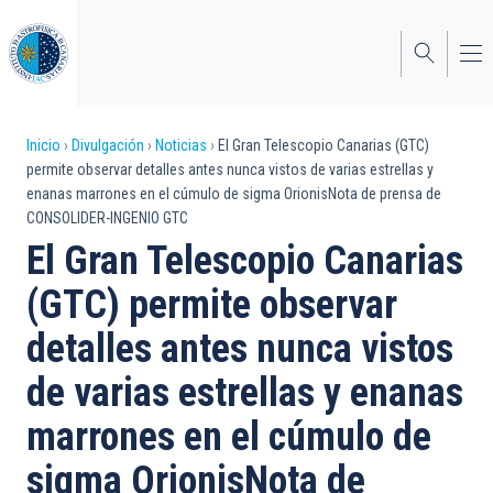
Pasar
al
contenido
principal
Sobrescribir
Inicio
Divulgación
Noticias
El Gran Telescopio Canarias (GTC)
permite observar detalles antes nunca vistos de varias estrellas y
enlaces
enanas marrones en el cúmulo de sigma OrionisNota de prensa de
CONSOLIDER-INGENIO GTC
de
El Gran Telescopio Canarias
ayuda
(GTC) permite observar
a
detalles antes nunca vistos
la
navegación
de varias estrellas y enanas
marrones en el cúmulo de
sigma OrionisNota de