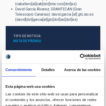
(caballero[at]cab[dot]inta-csic[dot]es)
David García Álvarez, GRANTECAN (Gran
Telescopio Canarias):
david.garcia
[at]
gtc.iac.es
(david[dot]garcia[at]gtc[dot]iac[dot]es)
TIPO DE NOTICIA
NOTA DE PRENSA
Consentimiento
Detalles
Acerca de las cookies
Otras noticias relacionadas
Esta página web usa cookies
NOTA DE PRENSA
Las cookies de este sitio web se usan para personalizar
El IAC abre las puertas del Observatorio
el contenido y los anuncios, ofrecer funciones de redes
del Teide a la ciudadanía el fin de semana
sociales y analizar el tráfico. Además, compartimos