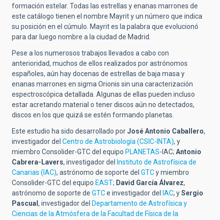
formación estelar. Todas las estrellas y enanas marrones de
este catálogo tienen el nombre Mayrit y un número que indica
su posición en el cúmulo. Mayrit es la palabra que evolucionó
para dar luego nombre a la ciudad de Madrid.
Pese a los numerosos trabajos llevados a cabo con
anterioridad, muchos de ellos realizados por astrónomos
españoles, aún hay docenas de estrellas de baja masa y
enanas marrones en sigma Orionis sin una caracterización
espectroscópica detallada. Algunas de ellas pueden incluso
estar acretando material o tener discos aún no detectados,
discos en los que quizá se estén formando planetas.
Este estudio ha sido desarrollado por
José Antonio Caballero
,
investigador del
Centro de Astrobiología (CSIC-INTA)
, y
miembro Consolider-GTC del equipo
PLANETAS
-IAC;
Antonio
Cabrera-Lavers
, investigador del
Instituto de Astrofísica de
Canarias (IAC)
, astrónomo de soporte del
GTC
y miembro
Consolider-GTC del equipo
EAST
;
David García Álvarez
,
astrónomo de soporte de
GTC
e investigador del
IAC
; y
Sergio
Pascual
, investigador del
Departamento de Astrofísica y
Ciencias de la Atmósfera de la Facultad de Física de la