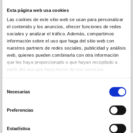
phANToms), orientada al desarrollo de componentes
que simulan tejidos biológicos, se está desarrollando
Esta página web usa cookies
un modelo antropomórfico de pie cuya carcasa
Las cookies de este sitio web se usan para personalizar
externa está compuesta por una resina
el contenido y los anuncios, ofrecer funciones de redes
Fecha de publicación
14/11/2022 - 17:49
sociales y analizar el tráfico. Además, compartimos
información sobre el uso que haga del sitio web con
nuestros partners de redes sociales, publicidad y análisis
web, quienes pueden combinarla con otra información
que les haya proporcionado o que hayan recopilado a
partir del uso que haya hecho de sus servicios.
NOTA DE PRENSA
Selección
Tecnología astrofísica para la detección
Necesarias
de
precoz de neuropatías del pie diabético
consentimiento
Hoy, 14 de noviembre, Día Mundial de la Diabetes,
Preferencias
celebramos que el prototipo PINRELL (Prototype for
INfraREd analysis of Lower Limbs) del programa de
Tecnología Médica (TECMED) del IACTEC, ha
Estadística
superado las pruebas de concepto preliminares y