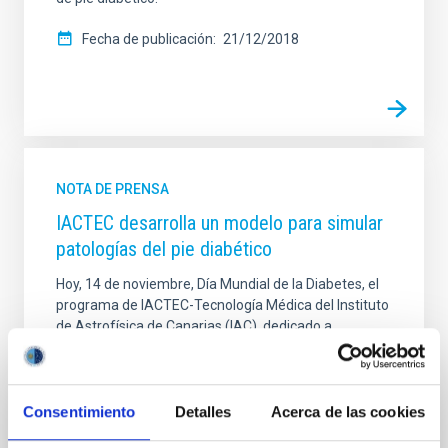
Fecha de publicación
21/12/2018
NOTA DE PRENSA
IACTEC desarrolla un modelo para simular
patologías del pie diabético
Hoy, 14 de noviembre, Día Mundial de la Diabetes, el
programa de IACTEC-Tecnología Médica del Instituto
de Astrofísica de Canarias (IAC), dedicado a
transferir tecnología astrofísica al campo biomédico,
celebra los progresos obtenidos en el desarrollo de
un modelo antropomórfico de pie que permite la
simulación de patologías del pie diabético. Dentro de
Consentimiento
Detalles
Acerca de las cookies
la línea de investigación MUTANT ( Multimodal Tissue