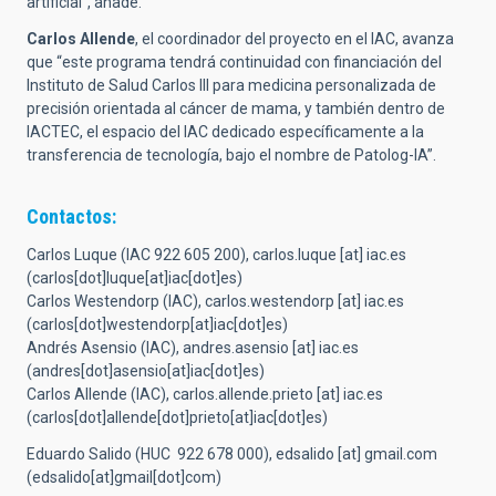
artificial”, añade.
Carlos Allende
, el coordinador del proyecto en el IAC, avanza
que “este programa tendrá continuidad con financiación del
Instituto de Salud Carlos III para medicina personalizada de
precisión orientada al cáncer de mama, y también dentro de
IACTEC, el espacio del IAC dedicado específicamente a la
transferencia de tecnología, bajo el nombre de Patolog-IA”.
Contactos:
Carlos Luque (IAC 922 605 200),
carlos.luque
[at]
iac.es
(carlos[dot]luque[at]iac[dot]es)
Carlos Westendorp (IAC),
carlos.westendorp
[at]
iac.es
(carlos[dot]westendorp[at]iac[dot]es)
Andrés Asensio (IAC),
andres.asensio
[at]
iac.es
(andres[dot]asensio[at]iac[dot]es)
Carlos Allende (IAC),
carlos.allende.prieto
[at]
iac.es
(carlos[dot]allende[dot]prieto[at]iac[dot]es)
Eduardo Salido (HUC
922 678 000
),
edsalido
[at]
gmail.com
(edsalido[at]gmail[dot]com)