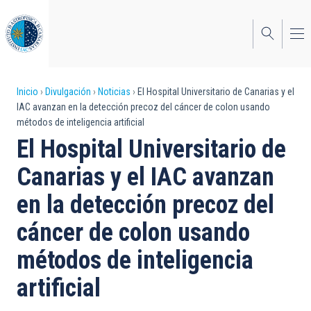
Pasar
al
contenido
principal
Sobrescribir
Inicio
Divulgación
Noticias
El Hospital Universitario de Canarias y el
IAC avanzan en la detección precoz del cáncer de colon usando
enlaces
métodos de inteligencia artificial
de
El Hospital Universitario de
ayuda
Canarias y el IAC avanzan
a
en la detección precoz del
la
cáncer de colon usando
navegación
métodos de inteligencia
artificial