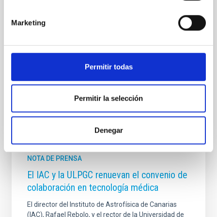
está en fase de inicialización para comenzar los
ensayos clínicos. El prototipo ha sido desarrollado por
Marketing
el programa de Tecnología Médica integrado en
IACTEC, el espacio de colaboración tecnológico y
empresarial del Instituto de Astrofísica de Canarias
(IAC), que cuenta con el apoyo económico (Programa
de Capacitación) y de infraestructuras (edificio
Permitir todas
Fecha de publicación
14/11/2020
Permitir la selección
Denegar
NOTA DE PRENSA
El IAC y la ULPGC renuevan el convenio de
colaboración en tecnología médica
El director del Instituto de Astrofísica de Canarias
(IAC), Rafael Rebolo, y el rector de la Universidad de