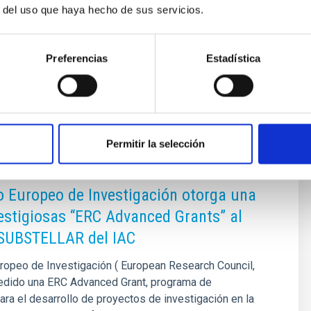
 campo, con trayectorias consolidadas y propuestas
r del uso que haya hecho de sus servicios.
ovadoras. Cada ayuda puede alcanzar hasta 2,5
ublicación
17/06/2025 - 11:16:03
Preferencias
Estadística
Permitir la selección
NSA
o Europeo de Investigación otorga una
estigiosas “ERC Advanced Grants” al
 SUBSTELLAR del IAC
ropeo de Investigación ( European Research Council,
edido una ERC Advanced Grant, programa de
para el desarrollo de proyectos de investigación en la