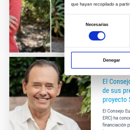
líderes en su
que hayan recopilado a parti
altamente inn
Selección
Fecha de p
Necesarias
de
consentimiento
Denegar
NOTA DE PRE
El Consej
de sus pr
proyecto
El Consejo Eu
ERC) ha conc
financiación 