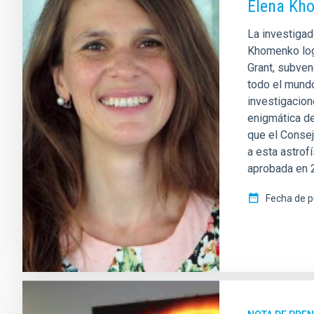
Elena Kho
La investigad
Khomenko log
Grant, subven
todo el mundo
investigacion
enigmática de
que el Conse
a esta astrof
aprobada en 
Fecha de p