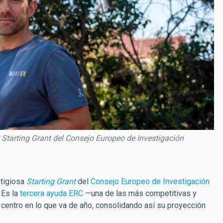
 Starting Grant del Consejo Europeo de Investigación
stigiosa
Starting Grant
del
Consejo Europeo de Investigación
.
Es la
tercera ayuda ERC
—una de las más competitivas y
centro en lo que va de año, consolidando así su proyección