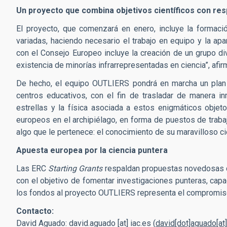
Un proyecto que combina objetivos científicos con res
El proyecto, que comenzará en enero, incluye la formac
variadas, haciendo necesario el trabajo en equipo y la a
con el Consejo Europeo incluye la creación de un grupo di
existencia de minorías infrarrepresentadas en ciencia”, afi
De hecho, el equipo OUTLIERS pondrá en marcha un plan d
centros educativos, con el fin de trasladar de manera in
estrellas y la física asociada a estos enigmáticos obje
europeos en el archipiélago, en forma de puestos de trabaj
algo que le pertenece: el conocimiento de su maravilloso cie
Apuesta europea por la ciencia puntera
Las ERC
Starting Grants
respaldan propuestas novedosas con
con el objetivo de fomentar investigaciones punteras, cap
los fondos al proyecto OUTLIERS representa el compromiso d
Contacto:
David Aguado:
david.aguado
[at]
iac.es
(
david[dot]aguado[at]