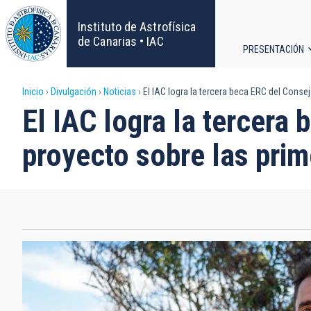
Pasar
al
Instituto de Astrofísica
contenido
de Canarias • IAC
PRESENTACIÓN
principal
Navega
Sobrescribir
Inicio
Divulgación
Noticias
El IAC logra la tercera beca ERC del Conse
principa
El IAC logra la tercera
enlaces
proyecto sobre las prim
de
ayuda
a
la
navegación