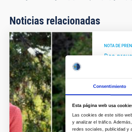
Noticias relacionadas
NOTA DE PRE
Dos proye
“ERC Adva
Europeo
El Instituto d
Consentimiento
ámbito de la 
investigación
Esta página web usa cookie
el Consejo Eu
para recibir 
Las cookies de este sitio we
prestigiosas 
y analizar el tráfico. Ademá
Esta convocat
redes sociales, publicidad y