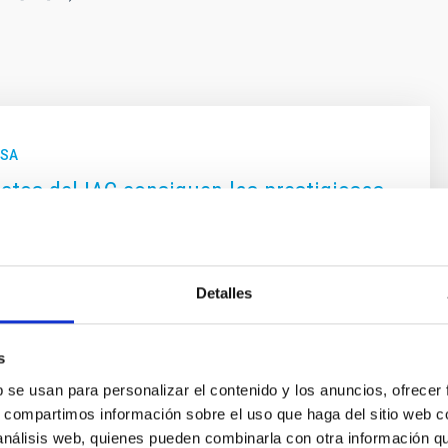
NSA
ctos del IAC consiguen las prestigiosas
nced Grants” que otorga el Consejo
e Astrofísica de Canarias (IAC) vuelve a destacar en el
Detalles
investigación internacional. Dos de sus profesores de
, Carme Gallart y Enric Pallé, han sido seleccionados por
s
ropeo de Investigación (ERC, por sus siglas en inglés)
las ERC Advanced Grants , una de las ayudas más
b se usan para personalizar el contenido y los anuncios, ofrecer
y competitivas del programa europeo Horizonte Europa.
s, compartimos información sobre el uso que haga del sitio web 
oria está dirigida a investigadores e investigadoras
 análisis web, quienes pueden combinarla con otra información q