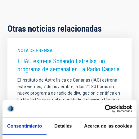
Otras noticias relacionadas
NOTA DE PRENSA
El IAC estrena Soñando Estrellas, un
programa de semanal en La Radio Canaria
El Instituto de Astrofísica de Canarias (IAC) estrena
este viernes, 7 de noviembre, a las 21:30 horas su
nuevo programa de radio de divulgación científica en
La Radio Canaria, del grupo Radio Televisión Canaria
(RTVC) bajo el nombre de Soñando Estrellas. El
espacio tendrá una periodicidad semanal todos los
viernes a esa hora, aunque también podrá
Consentimiento
Detalles
Acerca de las cookies
disfrutarse en medios digitales. Esta acción forma
parte del acuerdo de colaboración entre la entidad
científica dirigida por Valentín Martínez Pillet, y el