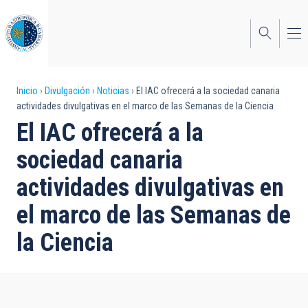
Pasar
al
contenido
principal
Sobrescribir
Inicio
Divulgación
Noticias
El IAC ofrecerá a la sociedad canaria
actividades divulgativas en el marco de las Semanas de la Ciencia
enlaces
El IAC ofrecerá a la
de
sociedad canaria
ayuda
actividades divulgativas en
a
el marco de las Semanas de
la
navegación
la Ciencia