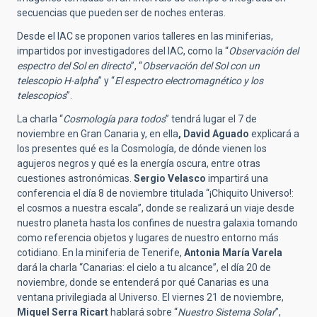
secuencias que pueden ser de noches enteras.
Desde el IAC se proponen varios talleres en las miniferias,
impartidos por investigadores del IAC, como la “
Observación del
espectro del Sol en directo
”, “
Observación del Sol con un
telescopio H-alpha
” y “
El espectro electromagnético y los
telescopios
”.
La charla “
Cosmología para todos
” tendrá lugar el 7 de
noviembre en Gran Canaria y, en ella
, David Aguado
explicará a
los presentes qué es la Cosmología, de dónde vienen los
agujeros negros y qué es la energía oscura, entre otras
cuestiones astronómicas.
Sergio Velasco
impartirá una
conferencia el día 8 de noviembre titulada “¡Chiquito Universo!:
el cosmos a nuestra escala”, donde se realizará un viaje desde
nuestro planeta hasta los confines de nuestra galaxia tomando
como referencia objetos y lugares de nuestro entorno más
cotidiano. En la miniferia de Tenerife,
Antonia María Varela
dará la charla “Canarias: el cielo a tu alcance”, el día 20 de
noviembre, donde se entenderá por qué Canarias es una
ventana privilegiada al Universo. El viernes 21 de noviembre,
Miquel Serra Ricart
hablará sobre “
Nuestro Sistema Solar
”,