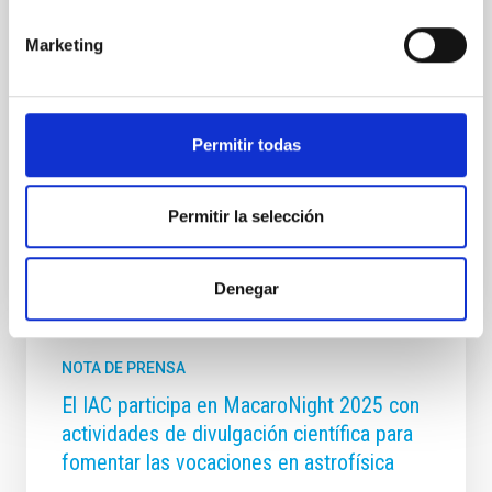
investigadores, estudiantes y personal técnico del
IAC y los socios del proyecto: Kapteyn Astronomical
Marketing
Institute (University of Groningen), Institute for
Computational Cosmology (Durham University), y
Observatoire Astronomique de Strasbourg (CNRS). El
objetivo de esta reunión fue reforzar la colaboración
Permitir todas
científica y el desarrollo de
Fecha de publicación
21/04/2026 - 10:10:52
Permitir la selección
Denegar
NOTA DE PRENSA
El IAC participa en MacaroNight 2025 con
actividades de divulgación científica para
fomentar las vocaciones en astrofísica