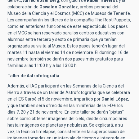
del IAC,
Alfred Rosenberg
, con guión de
Rubén Naveros
y la
colaboración de
Oswaldo González
, ambos personal del
Museo de la Ciencia y el Cosmos (MCC) de Museos de Tenerife.
Les acompañarán los títeres de la compañía The Root Puppets,
como en anteriores funciones de este espectáculo. Los pases
en el MCC se han reservado para los centros educativos con
alumnos entre tercero y sexto de primaria que ya tenían
organizada su visita al Museo. Estos pases tendrán lugar del
martes 11 hasta el viernes 14 de noviembre. El domingo 16 de
noviembre también se darán dos pases más gratuitos para
familias a las 11:00 h y a las 13:00 h.
Taller de Astrofotografía
Además, el IAC participará en las Semanas de la Ciencia del
Hierro a través de un taller de Astrofotografía que se celebrará
en el IES Garoé el 5 de noviembre, impartido por
Daniel López
,
y que también será ofrecido en las miniferias de la I+D+i los
días 7, 20 y 21 de noviembre. En este taller se darán “pistas”
sobre cómo obtener imágenes del cielo, desde circumpolares
hasta imágenes de planetas y nebulosas. Se explicará, a su
vez, la técnica timelapse, consistente en la superposición de
imágenes tomadas en un intervalo de tiempo e integrada en