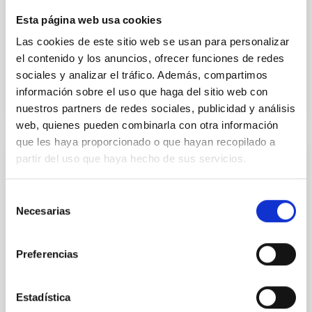
director de La Radio Canaria, Mayer Trujillo; y su
Esta página web usa cookies
arranque se inscribe en las actividades
Las cookies de este sitio web se usan para personalizar
Fecha de publicación
04/11/2025 - 11:49:41
el contenido y los anuncios, ofrecer funciones de redes
sociales y analizar el tráfico. Además, compartimos
información sobre el uso que haga del sitio web con
nuestros partners de redes sociales, publicidad y análisis
web, quienes pueden combinarla con otra información
que les haya proporcionado o que hayan recopilado a
partir del uso que haya hecho de sus servicios.
NOTA DE PRENSA
La Escuela de Radioastronomía y el 2º
Selección
Project Meeting de ExGal-Twin (IAC) se
Necesarias
de
celebran en los Países Bajos
consentimiento
Del 13 al 17 de abril de 2026, la Universidad de
Preferencias
Groningen (Países Bajos), en coordinación con el
Instituto de Astrofísica de Canarias (IAC), acogió la
Escuela de Radioastronomía y el 2º Project Meeting
Estadística
del proyecto europeo ExGal-Twin. El evento reunió a