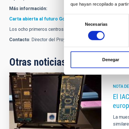
que hayan recopilado a parti
Más información:
Selección
Carta abierta al futuro Gobierno de España
Necesarias
de
Los ocho primeros centros de investigación “Severo Ochoa”
consentimiento
Contacto
: Director del Proyecto Severo Ochoa, Rafael Rebo
Otras noticias relacionadas
Denegar
NOTA D
El IA
euro
La mues
similar