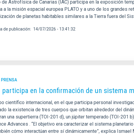
o de Astrofísica de Canarias (IAC) participa en la exposición tem
a a la misión espacial europea PLATO y a uno de los grandes reto
ización de planetas habitables similares a la Tierra fuera del S
a de publicación
14/07/2026 - 13:41:32
E PRENSA
C participa en la confirmación de un sistema 
o científico internacional, en el que participa personal investigad
ado la existencia de tres cuerpos que orbitan alrededor del diná
an una supertierra (TOI-201 d), un júpiter temperado (TOI-201 b)
nce Advances . “El objetivo era caracterizar el sistema planetar
mbién cómo interactúan entre sí dinámicamente”, explica Ismael 