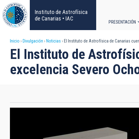
Pasar
al
Instituto de Astrofísica
contenido
de Canarias • IAC
PRESENTACIÓN
principal
Navega
Sobrescribir
Inicio
Divulgación
Noticias
El Instituto de Astrofísica de Canarias cu
principa
El Instituto de Astrofís
enlaces
excelencia Severo Och
de
ayuda
a
la
navegación