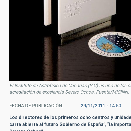
El Instituto de Astrofísica de Canarias (IAC) es uno de los 
acreditación de excelencia Severo Ochoa. Fuente/MICINN.
FECHA DE PUBLICACIÓN
29/11/2011 - 14:50
Los directores de los primeros ocho centros y unidade
carta abierta al futuro Gobierno de España’, “la import