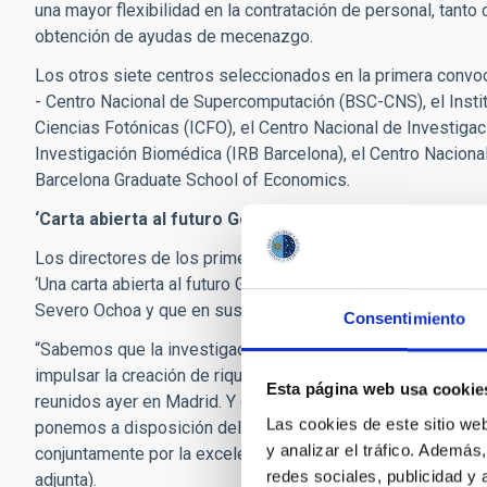
una mayor flexibilidad en la contratación de personal, tanto 
obtención de ayudas de mecenazgo.
Los otros siete centros seleccionados en la primera convo
- Centro Nacional de Supercomputación (BSC-CNS), el Instit
Ciencias Fotónicas (ICFO), el Centro Nacional de Investigaci
Investigación Biomédica (IRB Barcelona), el Centro Nacional
Barcelona Graduate School of Economics.
‘Carta abierta al futuro Gobierno de España’
Los directores de los primeros ocho centros y unidades de 
‘Una carta abierta al futuro Gobierno de España’, “la import
Severo Ochoa y que en sus próximas ediciones mantenga el
Consentimiento
“Sabemos que la investigación de excelencia representa una
impulsar la creación de riqueza a través de la formación de c
Esta página web usa cookie
reunidos ayer en Madrid. Y concluyen; “En consecuencia, lo
Las cookies de este sitio we
ponemos a disposición del Gobierno que se va a constituir,
y analizar el tráfico. Ademá
conjuntamente por la excelencia, el liderazgo y el impacto i
redes sociales, publicidad y
adjunta).