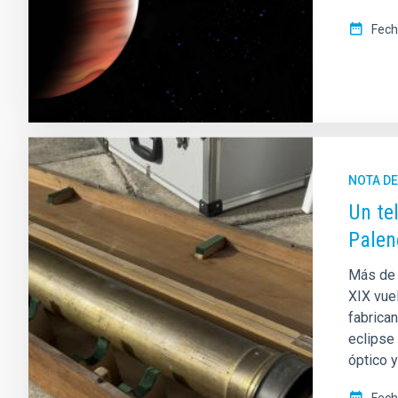
Fech
NOTA D
Un te
Palen
Más de 
XIX vuel
fabrica
eclipse
óptico 