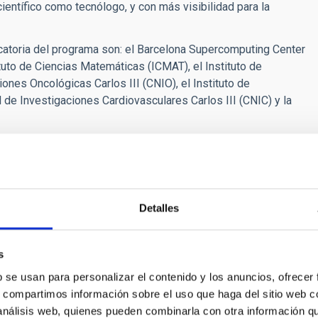
científico como tecnólogo, y con más visibilidad para la
catoria del programa son: el Barcelona Supercomputing Center
uto de Ciencias Matemáticas (ICMAT), el Instituto de
ones Oncológicas Carlos III (CNIO), el Instituto de
 de Investigaciones Cardiovasculares Carlos III (CNIC) y la
investigación que han recibido esta distinción manifiestan en
ancia para la ciencia en España de que exista el programa
 rigor y ambición con que ha empezado”.
Detalles
 de las principales inversiones de futuro, que permite
ientíficos y la innovación tecnológica”, afirman los científicos
s
s centros que hemos recibido la distinción Severo Ochoa nos
b se usan para personalizar el contenido y los anuncios, ofrecer
 como lo hemos estado del Gobierno vigente, para trabajar
s, compartimos información sobre el uso que haga del sitio web 
nternacional de la ciencia española” (ver carta completa
 análisis web, quienes pueden combinarla con otra información q