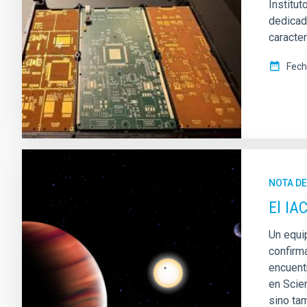
Institut
dedicad
caracter
Fech
NOTA D
El IA
Un equip
confirm
encuentr
en Scie
sino ta