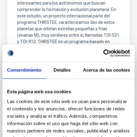
interesantes para los astrónomos que buscan
comprender la formación y evolución planetaria. En
este estudio, un proyecto internacional parte del
programa THIRSTEE, caracterizamos dos de estos
planetas que orbitan estrellas pequeñas y frías
(enanas M), muy similares entre sí, llamadas TOI-521
y TOI-912. THIRSTEE es un programa basado en
observaciones que
Fecha de publicación
18/02/2026 - 23:01:42
Consentimiento
Detalles
Acerca de las cookies
Esta página web usa cookies
Las cookies de este sitio web se usan para personalizar
NOTA DE PRENSA
el contenido y los anuncios, ofrecer funciones de redes
sociales y analizar el tráfico. Además, compartimos
Las galaxias que no brillan: simulaciones
información sobre el uso que haga del sitio web con
predicen una población oculta en el
nuestros partners de redes sociales, publicidad y análisis
universo cercano