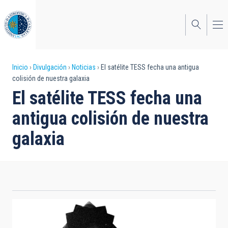
Pasar
al
contenido
principal
Sobrescribir
Inicio
Divulgación
Noticias
El satélite TESS fecha una antigua
colisión de nuestra galaxia
enlaces
El satélite TESS fecha una
de
antigua colisión de nuestra
ayuda
galaxia
a
la
navegación