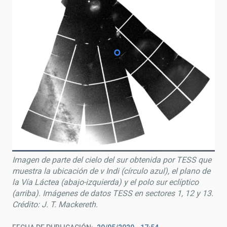
Imagen de parte del cielo del sur obtenida por TESS que
muestra la ubicación de ν Indi (círculo azul), el plano de
la Vía Láctea (abajo-izquierda) y el polo sur eclíptico
(arriba). Imágenes de datos TESS en sectores 1, 12 y 13.
Crédito: J. T. Mackereth.