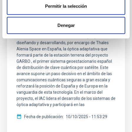
NOTA DE PRENSA
Permitir la selección
La tecnología del IAC, clave para el
proyecto español que blindará las
comunicaciones cuánticas por satélite
Denegar
El Instituto de Astrofísica de Canarias (IAC) está
diseñando y desarrollando, por encargo de Thales
Alenia Space en España, la óptica adaptativa que
formará parte de la estación terrena del proyecto
GARBO , el primer sistema geoestacionario español
de distribución de clave cuántica por satélite. Este
avance supone un paso decisivo en el ámbito de las
comunicaciones cuánticas seguras a gran escala y
reforzará la posición de España y de Europa en la
vanguardia de esta tecnología. En el marco del
proyecto, el IAC lidera el desarrollo de los sistemas de
óptica adaptativa y participará en las
Fecha de publicación
10/10/2025 - 11:53:29