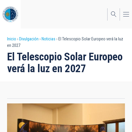
Pasar
al
contenido
principal
Sobrescribir
Inicio
Divulgación
Noticias
El Telescopio Solar Europeo verá la luz
en 2027
enlaces
El Telescopio Solar Europeo
de
verá la luz en 2027
ayuda
a
la
navegación