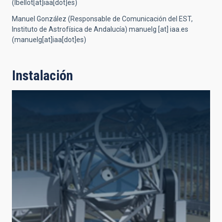
(lbellot[at]iaa[dot]es)
Manuel González (Responsable de Comunicación del EST,
Instituto de Astrofísica de Andalucía)
manuelg
[at]
iaa.es
(manuelg[at]iaa[dot]es)
Instalación