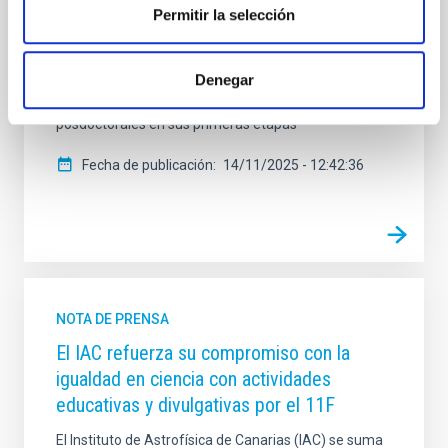
Permitir la selección
tecnologías ópticas y algorítmicas de vanguardia que
definirán el futuro de la Astrofísica. En esta edición,
dirigida por los profesores Jeff Kuhn (Universidad de
Denegar
Hawai e IAC) y Rafael Rebolo (IAC), participarán unos
35 estudiantes avanzados de Máster, doctorandos y
posdoctorales en sus primeras etapas
Fecha de publicación
14/11/2025 - 12:42:36
NOTA DE PRENSA
El IAC refuerza su compromiso con la
igualdad en ciencia con actividades
educativas y divulgativas por el 11F
El Instituto de Astrofísica de Canarias (IAC) se suma