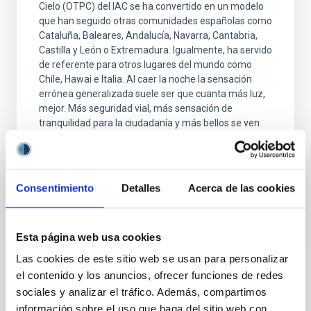
Cielo (OTPC) del IAC se ha convertido en un modelo
que han seguido otras comunidades españolas como
Cataluña, Baleares, Andalucía, Navarra, Cantabria,
Castilla y León o Extremadura. Igualmente, ha servido
de referente para otros lugares del mundo como
Chile, Hawai e Italia. Al caer la noche la sensación
errónea generalizada suele ser que cuanta más luz,
mejor. Más seguridad vial, más sensación de
tranquilidad para la ciudadanía y más bellos se ven
los edificios importantes. Pero en ese empeño por
iluminar se pierde, entre otras cosas, la
Fecha de publicación
15/07/2022 - 13:15
Consentimiento
Detalles
Acerca de las cookies
Esta página web usa cookies
Las cookies de este sitio web se usan para personalizar
el contenido y los anuncios, ofrecer funciones de redes
TIPO DE NOTICIA
sociales y analizar el tráfico. Además, compartimos
FOTONOTICIA
información sobre el uso que haga del sitio web con