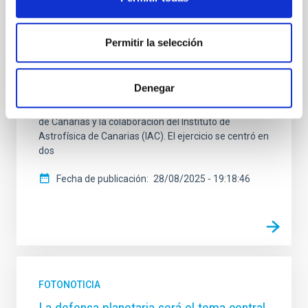
prácticas en el Observatorio del Roque de los
Muchachos con participación del Instituto de
Astrofísica de Canarias El Observatorio del Roque de
Permitir la selección
los Muchachos (ORM) acogió el pasado 11 de julio
una práctica de gran relevancia para la seguridad de
las Cumbres de la isla de La Palma, con la
Denegar
participación de los Equipos de Intervención y
Refuerzo en Incendios Forestales (EIRIF) del Gobierno
de Canarias y la colaboración del Instituto de
Astrofísica de Canarias (IAC). El ejercicio se centró en
dos
Fecha de publicación
28/08/2025 - 19:18:46
FOTONOTICIA
La defensa planetaria será el tema central