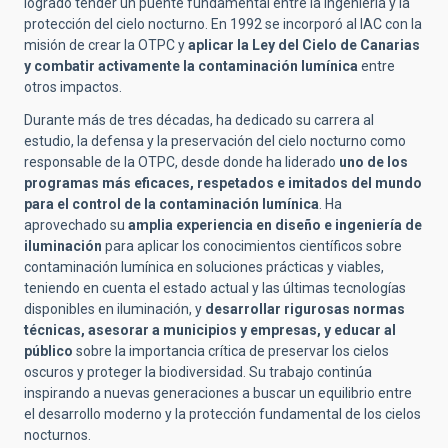
logrado tender un puente fundamental entre la ingeniería y la
protección del cielo nocturno. En 1992 se incorporó al IAC con la
misión de crear la OTPC y
aplicar la Ley del Cielo de Canarias
y combatir activamente la contaminación lumínica
entre
otros impactos.
Durante más de tres décadas, ha dedicado su carrera al
estudio, la defensa y la preservación del cielo nocturno como
responsable de la OTPC, desde donde ha liderado
uno de los
programas más eficaces, respetados e imitados del mundo
para el control de la contaminación lumínica
. Ha
aprovechado su
amplia experiencia en diseño e ingeniería de
iluminación
para aplicar los
conocimientos científicos sobre
contaminación lumínica
en soluciones
prácticas y viables
,
teniendo en cuenta el estado actual y las
últimas tecnologías
disponibles
en iluminación, y
desarrollar rigurosas normas
técnicas, asesorar a municipios y empresas, y educar al
público
sobre la importancia crítica de preservar los cielos
oscuros y proteger la biodiversidad. Su trabajo continúa
inspirando a nuevas generaciones a buscar un equilibrio entre
el desarrollo moderno y la protección fundamental de los cielos
nocturnos.