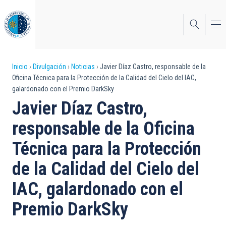
Pasar
al
contenido
principal
Sobrescribir
Inicio
Divulgación
Noticias
Javier Díaz Castro, responsable de la
Oficina Técnica para la Protección de la Calidad del Cielo del IAC,
enlaces
galardonado con el Premio DarkSky
de
Javier Díaz Castro,
ayuda
responsable de la Oficina
a
Técnica para la Protección
la
de la Calidad del Cielo del
navegación
IAC, galardonado con el
Premio DarkSky