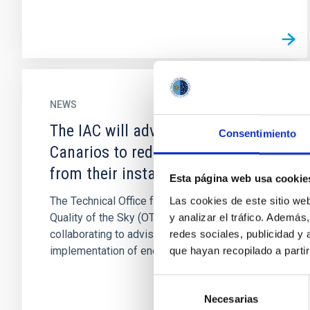
NEWS
The IAC will advise Puertos
Consentimiento
Canarios to reduce light pollution
from their installations
Esta página web usa cookie
The Technical Office for the Protection of the
Las cookies de este sitio we
Quality of the Sky (OTPC) of the IAC is
y analizar el tráfico. Ademá
collaborating to advise about the
redes sociales, publicidad y
implementation of energy efficiency and...
que hayan recopilado a parti
Selección
Necesarias
de