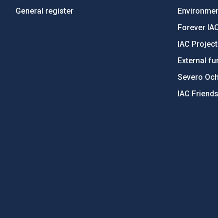
General register
Environment
Forever IA
IAC Projec
External fu
Severo Oc
IAC Friend
PostFooter > Newsletter link