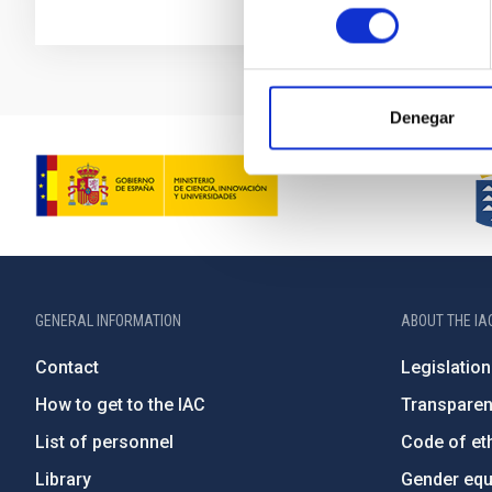
consentimiento
Denegar
GENERAL INFORMATION
ABOUT THE IA
Contact
Legislation
How to get to the IAC
Transpare
List of personnel
Code of eth
Library
Gender equa