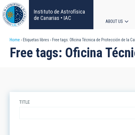
Skip
to
Instituto de Astrofísica
main
de Canarias • IAC
ABOUT US
content
Main
Breadcrumb
Home
Etiquetas libres
Free tags: Oficina Técnica de Protección de la Ca
navigat
Free tags: Oficina Técni
TITLE