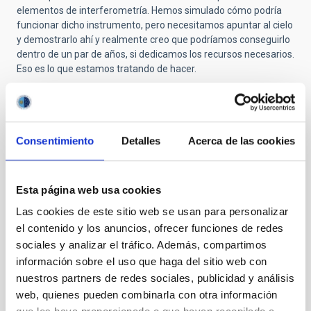
elementos de interferometría. Hemos simulado cómo podría
funcionar dicho instrumento, pero necesitamos apuntar al cielo
y demostrarlo ahí y realmente creo que podríamos conseguirlo
dentro de un par de años, si dedicamos los recursos necesarios.
Eso es lo que estamos tratando de hacer.
P: ¿Cree que se resolverán los problemas en Hawái para
poder instalar allí el TMT o que este telescopio se instalará
finalmente en La Palma?
Consentimiento
Detalles
Acerca de las cookies
R: Es una pregunta difícil... Soy lo suficientemente mayor como
para saber y comprender que los problemas más difíciles de la
Ciencia están relacionados con las personas, no con la
tecnología, ni siquiera con la teoría, los cálculos o el análisis de
Esta página web usa cookies
datos. El problema muchas veces son las personas. Y diría que
Las cookies de este sitio web se usan para personalizar
ninguno de los astrónomos -aunque yo no paso mucho tiempo
el contenido y los anuncios, ofrecer funciones de redes
en Maunakea, trabajo con los astrónomos de allí-, ninguno de
sociales y analizar el tráfico. Además, compartimos
nosotros anticipó que habría estos problemas con respecto al
TMT. No sé la respuesta, creo que en este momento la
información sobre el uso que haga del sitio web con
situación se encuentra en punto muerto. Ambos lados se están
nuestros partners de redes sociales, publicidad y análisis
mirando el uno al otro y esperando que alguno retroceda. No
web, quienes pueden combinarla con otra información
creo que los grupos hawaianos acampados en la montaña