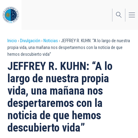
Pasar
al
contenido
principal
Sobrescribir
Inicio
Divulgación
Noticias
JEFFREY R. KUHN: “A lo largo de nuestra
propia vida, una mañana nos despertaremos con la noticia de que
enlaces
hemos descubierto vida”
de
JEFFREY R. KUHN: “A lo
ayuda
largo de nuestra propia
a
vida, una mañana nos
la
despertaremos con la
navegación
noticia de que hemos
descubierto vida”