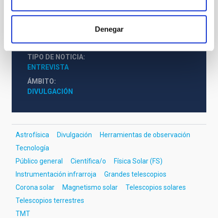
lograr esa comprensión. Por eso, soy optimista.
Denegar
TIPO DE NOTICIA
ENTREVISTA
ÁMBITO
DIVULGACIÓN
Astrofísica
Divulgación
Herramientas de observación
Tecnología
Público general
Científica/o
Física Solar (FS)
Instrumentación infrarroja
Grandes telescopios
Corona solar
Magnetismo solar
Telescopios solares
Telescopios terrestres
TMT