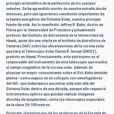
principio aristotélico de la perfección de los cuerpos
celestes. Se ha aprendido mucho de nuestra estrella desde
entonces, pero aún ignoramos cuestiones importantes de
la fuente energética del Sistema Solar, nuestra principal
fuente de vida. Así lo manifestó Jeffrey R. Kuhn, doctor en
Física por la Universidad de Princeton y actualmente
profesor del Instituto de Astronomía de la Universidad de
Hawái, quien dio una charla en el Instituto de Astrofísica de
Canarias (IAC) sobre las observaciones de la corona solar
que hará el Telescopio Solar Daniel K. Inouye (DKIST),
previsto en Hawái. Precisamente, este astrónomo es el
responsable del instrumento de este telescopio que medirá
el campo magnético de la corona solar. Además de
alcanzar un mayor conocimiento sobre el Sol, Kuhn también
piensa –como expuso en un coloquio con investigadores
del IAC- que deberíamos encontrar vida más allá del
Sistema Solar dentro de una década, aunque ello requerirá
instrumentos ópticos que puedan realizar imágenes
directas de exoplanetas, como los telescopios especiales
de la clase 20-100 metros.
Pregunta: Usted fue uno de los profesores de la Escuela de